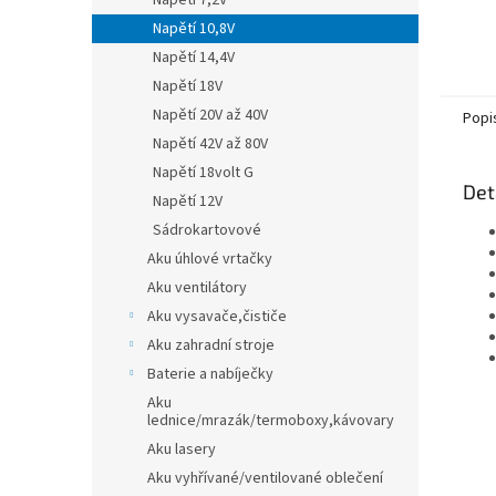
Napětí 7,2V
Napětí 10,8V
Napětí 14,4V
Napětí 18V
Napětí 20V až 40V
Popi
Napětí 42V až 80V
Napětí 18volt G
Det
Napětí 12V
Sádrokartovové
Aku úhlové vrtačky
Aku ventilátory
Aku vysavače,čističe
Aku zahradní stroje
Baterie a nabíječky
Aku
lednice/mrazák/termoboxy,kávovary
Aku lasery
Aku vyhřívané/ventilované oblečení