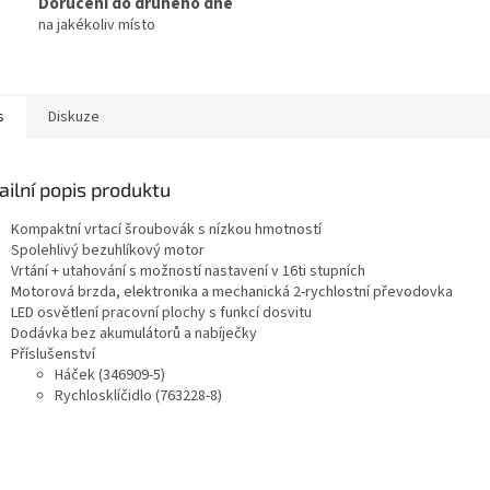
Doručení do druhého dne
na jakékoliv místo
s
Diskuze
ailní popis produktu
Kompaktní vrtací šroubovák s nízkou hmotností
Spolehlivý bezuhlíkový motor
Vrtání + utahování s možností nastavení v 16ti stupních
Motorová brzda, elektronika a mechanická 2-rychlostní převodovka
LED osvětlení pracovní plochy s funkcí dosvitu
Dodávka bez akumulátorů a nabíječky
Příslušenství
Háček (346909-5)
Rychlosklíčidlo (763228-8)