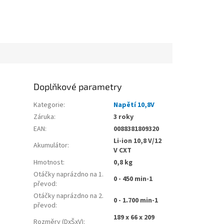
Doplňkové parametry
Kategorie
:
Napětí 10,8V
Záruka
:
3 roky
EAN
:
0088381809320
Li-ion 10,8 V/12
Akumulátor
:
V CXT
Hmotnost
:
0,8 kg
Otáčky naprázdno na 1.
0 - 450 min-1
převod
:
Otáčky naprázdno na 2.
0 - 1.700 min-1
převod
:
189 x 66 x 209
Rozměry (DxŠxV)
: