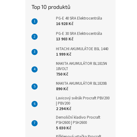
Top 10 produktů
PG-E 40 SRA Elektrocentrála
16 928 Kč
PG-E 30 SRA Elektrocentrála
13 903 Kč
HITACHI AKUMULÁTOE BSL 1440
1 999 Kč
MAKITA AKUMULÁTOR BL1815N
18VOLT
750 Kč
MAKITA AKUMULÁTOR BL1820B
890 Kč
Lavicový svěrák Procraft PBV200
| PBV200
2 294 Kč
Demoliční kladivo Procraft
PSH2600 | PSH2600
5 030 Kč
Příklepová vrtačka Procraft