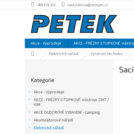
Přejít
469 676 333
vera.rizkova@seznam.cz
na
obsah
Akce - Výprodeje
AKCE - FRÉZKY STOPKOVÉ -nástro
Domů
Elektrické nářadí
Vysávací technika
P
Sací
o
Přeskočit
s
Kategorie
kategorie
t
r
Akce - Výprodeje
a
AKCE - FRÉZKY STOPKOVÉ -nástroje CMT /
n
IGM
n
AKCE OUDOROVÉ VYBAVENÍ - Camping
í
Akumulátorové nářadí
p
Elektrické nářadí
a