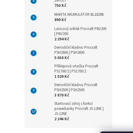
18VOLT
750 Kč
MAKITA AKUMULÁTOR BL1820B
890 Kč
Lavicový svěrák Procraft PBV200
| PBV200
2 294 Kč
Demoliční kladivo Procraft
PSH2600 | PSH2600
5 030 Kč
Příklepová vrtačka Procraft
PS1700/2 | PS1700/2
1 529 Kč
Demoliční kladivo Procraft
PSH2500 | PSH2500
3 870 Kč
Startovací zdroj s funkcí
powerbanky Procraft JS-12NE |
JS-12NE
2 246 Kč