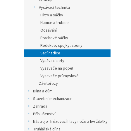
Vrtačky
Vysávací technika
Filtry a sáčky
Hubice a trubice
Odsávání
Prachové sáčky
Redukce, spojky, spony
Sací hadice
Vysávací sety
Vysavače na popel
Vysavače průmyslové
Závitořezy
Dílna a dům
Stavební mechanizace
Zahrada
Příslušenství
Nástroje- frézovací hlavy.nože a hw žiletky
Truhlářská dílna