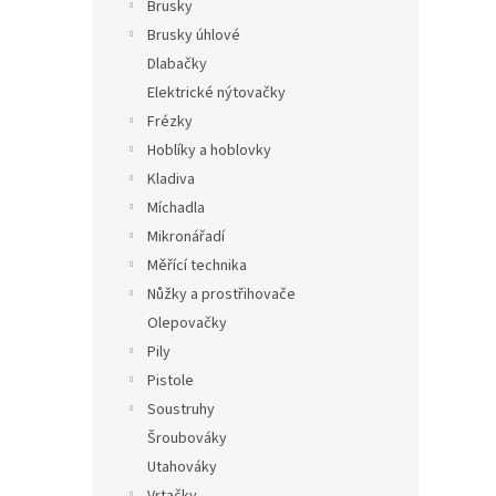
n
Brusky
e
Brusky úhlové
l
Dlabačky
Elektrické nýtovačky
Frézky
Hoblíky a hoblovky
Kladiva
Míchadla
Mikronářadí
Měřící technika
Nůžky a prostřihovače
Olepovačky
Pily
Pistole
Soustruhy
Šroubováky
Utahováky