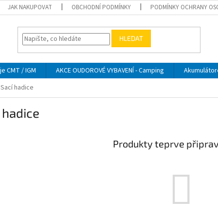
JAK NAKUPOVAT
OBCHODNÍ PODMÍNKY
PODMÍNKY OCHRANY OS
HLEDAT
je CMT / IGM
AKCE OUDOROVÉ VYBAVENÍ - Camping
Akumulátor
Sací hadice
 hadice
Produkty teprve připra