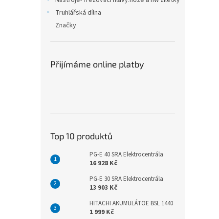
Nástroje- frézovací hlavy.nože a hw žiletky
Truhlářská dílna
Značky
Přijímáme online platby
Top 10 produktů
PG-E 40 SRA Elektrocentrála
16 928 Kč
PG-E 30 SRA Elektrocentrála
13 903 Kč
HITACHI AKUMULÁTOE BSL 1440
1 999 Kč