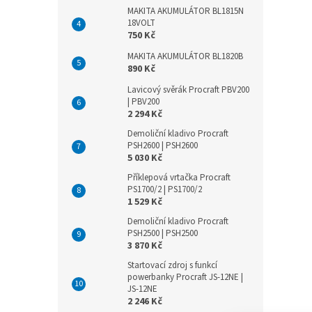
MAKITA AKUMULÁTOR BL1815N
18VOLT
750 Kč
MAKITA AKUMULÁTOR BL1820B
890 Kč
Lavicový svěrák Procraft PBV200
| PBV200
2 294 Kč
Demoliční kladivo Procraft
PSH2600 | PSH2600
5 030 Kč
Příklepová vrtačka Procraft
PS1700/2 | PS1700/2
1 529 Kč
Demoliční kladivo Procraft
PSH2500 | PSH2500
3 870 Kč
Startovací zdroj s funkcí
powerbanky Procraft JS-12NE |
JS-12NE
2 246 Kč