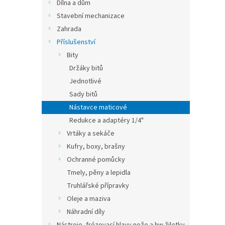
n
Dílna a dům
e
Stavební mechanizace
l
Zahrada
Příslušenství
Bity
Držáky bitů
Jednotlivé
Sady bitů
Nástavce maticové
Redukce a adaptéry 1/4"
Vrtáky a sekáče
Kufry, boxy, brašny
Ochranné pomůcky
Tmely, pěny a lepidla
Truhlářské přípravky
Oleje a maziva
Náhradní díly