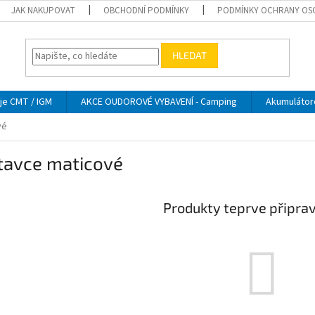
JAK NAKUPOVAT
OBCHODNÍ PODMÍNKY
PODMÍNKY OCHRANY OS
HLEDAT
je CMT / IGM
AKCE OUDOROVÉ VYBAVENÍ - Camping
Akumulátor
vé
tavce maticové
Produkty teprve připra