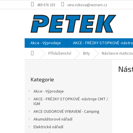
Přejít
469 676 333
vera.rizkova@seznam.cz
na
obsah
Akce - Výprodeje
AKCE - FRÉZKY STOPKOVÉ -nástro
Domů
Příslušenství
Bity
Nástavce matico
P
Nás
o
Přeskočit
s
Kategorie
kategorie
t
r
Akce - Výprodeje
a
AKCE - FRÉZKY STOPKOVÉ -nástroje CMT /
n
IGM
n
AKCE OUDOROVÉ VYBAVENÍ - Camping
í
Akumulátorové nářadí
p
Elektrické nářadí
a