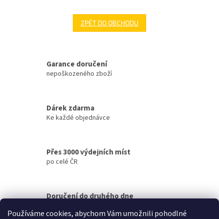
ZPĚT DO OBCHODU
Garance doručení
nepoškozeného zboží
Dárek zdarma
Ke každé objednávce
Přes 3000 výdejních míst
po celé ČR
Doručení do druhého dne
na jakékoliv místo
Používáme cookies, abychom Vám umožnili pohodlné