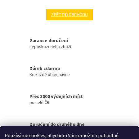
ZPĚT DO OBCHODU
Garance doručení
nepoškozeného zboží
Dárek zdarma
Ke každé objednávce
Přes 3000 výdejních míst
po celé ČR
Doručení do druhého dne
na jakékoliv místo
Používáme cookies, abychom Vám umožnili pohodlné