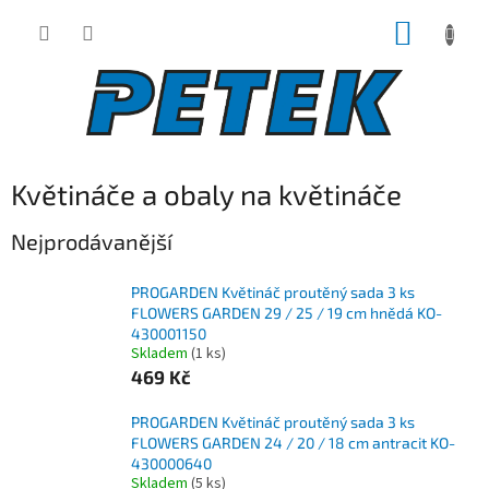
Přejít
NÁKUP
na
obsah
KOŠÍK
Květináče a obaly na květináče
Nejprodávanější
PROGARDEN Květináč proutěný sada 3 ks
FLOWERS GARDEN 29 / 25 / 19 cm hnědá KO-
430001150
Skladem
(1 ks)
469 Kč
PROGARDEN Květináč proutěný sada 3 ks
FLOWERS GARDEN 24 / 20 / 18 cm antracit KO-
430000640
Skladem
(5 ks)