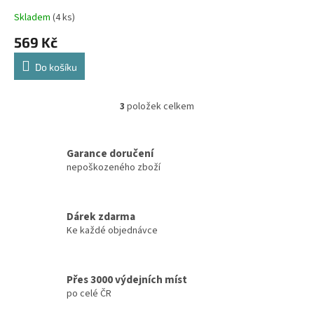
Skladem
(4 ks)
569 Kč
Do košíku
3
položek celkem
O
v
l
á
Garance doručení
d
nepoškozeného zboží
a
c
í
Dárek zdarma
p
Ke každé objednávce
r
v
k
y
Přes 3000 výdejních míst
v
po celé ČR
ý
p