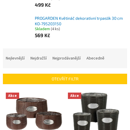
499 Kč
PROGARDEN Květináč dekorativní trpaslík 30 cm
KO-795203150
Skladem
(4 ks)
569 Kč
Ř
a
Nejlevnější
Nejdražší
Nejprodávanější
Abecedně
z
e
n
OTEVŘÍT FILTR
í
p
V
r
Akce
Akce
ý
o
p
d
i
u
s
k
p
t