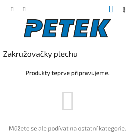
Přejít
NÁKUP
na
obsah
KOŠÍK
Zakružovačky plechu
Produkty teprve připravujeme.
Můžete se ale podívat na ostatní kategorie.