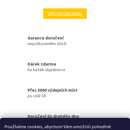
ZPĚT DO OBCHODU
Garance doručení
nepoškozeného zboží
Dárek zdarma
Ke každé objednávce
Přes 3000 výdejních míst
po celé ČR
Doručení do druhého dne
na jakékoliv místo
Používáme cookies, abychom Vám umožnili pohodlné