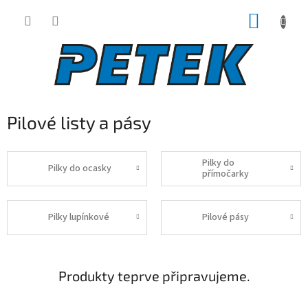
Přejít
NÁKUP
na
obsah
KOŠÍK
Pilové listy a pásy
Pilky do
Pilky do ocasky
přímočarky
Pilky lupínkové
Pilové pásy
Produkty teprve připravujeme.