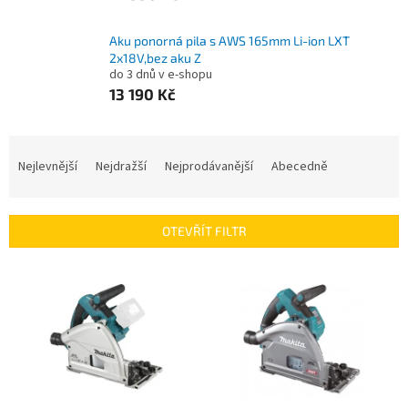
Aku ponorná pila s AWS 165mm Li-ion LXT
2x18V,bez aku Z
do 3 dnů v e-shopu
13 190 Kč
Ř
a
Nejlevnější
Nejdražší
Nejprodávanější
Abecedně
z
e
n
OTEVŘÍT FILTR
í
p
V
r
ý
o
p
d
i
u
s
k
p
t
r
ů