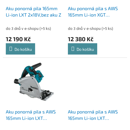
o
d
Aku ponorná pila 165mm
Aku ponorná pila s AWS
u
Li-ion LXT 2x18V,bez aku Z
165mm Li-ion XGT
k
40V,Makpac,bez aku Z
t
do 3 dnů v e-shopu
(>5 ks)
do 3 dnů v e-shopu
(>5 ks)
ů
12 190 Kč
12 380 Kč
Do košíku
Do košíku
Aku ponorná pila s AWS
Aku ponorná pila s AWS
165mm Li-ion LXT
165mm Li-ion LXT
2x18V,bez aku Z
2x18V,bez aku Z