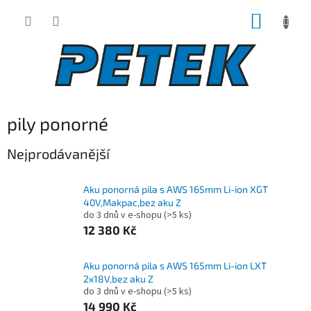
Přejít
NÁKUP
na
obsah
KOŠÍK
pily ponorné
Nejprodávanější
Aku ponorná pila s AWS 165mm Li-ion XGT
40V,Makpac,bez aku Z
do 3 dnů v e-shopu
(>5 ks)
12 380 Kč
Aku ponorná pila s AWS 165mm Li-ion LXT
2x18V,bez aku Z
do 3 dnů v e-shopu
(>5 ks)
14 990 Kč