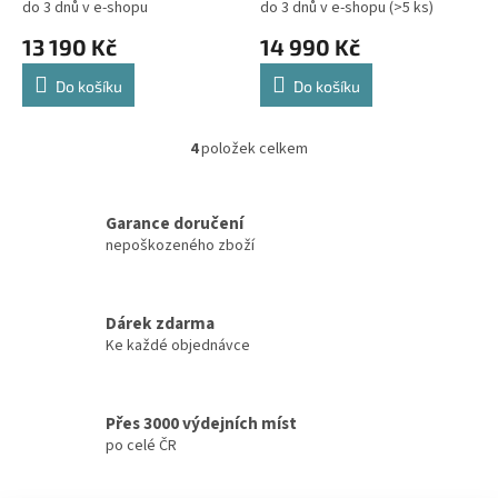
do 3 dnů v e-shopu
do 3 dnů v e-shopu
(>5 ks)
13 190 Kč
14 990 Kč
Do košíku
Do košíku
4
položek celkem
O
v
l
á
Garance doručení
d
nepoškozeného zboží
a
c
í
Dárek zdarma
p
Ke každé objednávce
r
v
k
y
Přes 3000 výdejních míst
v
po celé ČR
ý
p
i