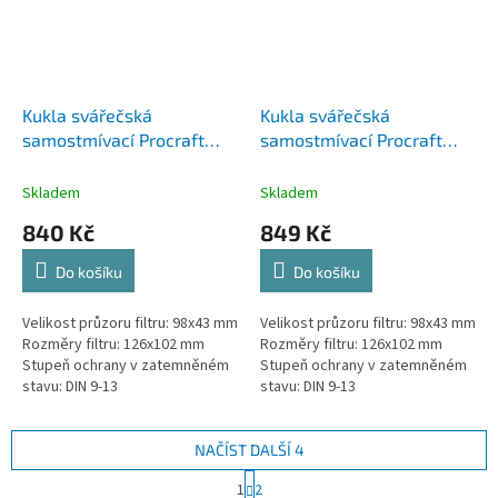
Kukla svářečská
Kukla svářečská
samostmívací Procraft
samostmívací Procraft
SPH90-800-B | SPH90-
SPH90-800-C | SPH90-
800-B
800-C
Skladem
Skladem
840 Kč
849 Kč
Do košíku
Do košíku
Velikost průzoru filtru: 98x43 mm
Velikost průzoru filtru: 98x43 mm
Rozměry filtru: 126х102 mm
Rozměry filtru: 126х102 mm
Stupeň ochrany v zatemněném
Stupeň ochrany v zatemněném
stavu: DIN 9-13
stavu: DIN 9-13
NAČÍST DALŠÍ 4
S
1
2
t