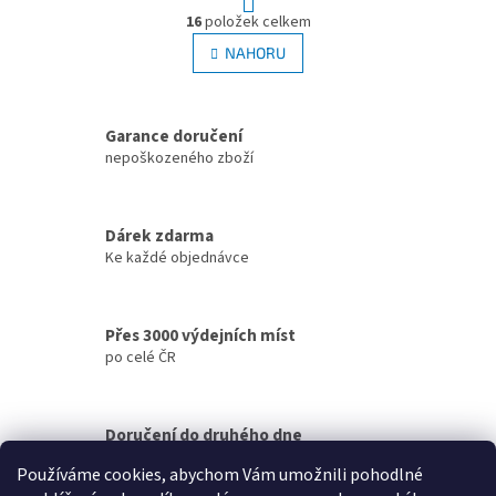
O
r
16
položek celkem
v
á
l
NAHORU
n
á
k
d
o
v
a
á
Garance doručení
c
n
í
nepoškozeného zboží
í
p
r
v
Dárek zdarma
k
Ke každé objednávce
y
v
ý
p
Přes 3000 výdejních míst
i
po celé ČR
s
u
Doručení do druhého dne
na jakékoliv místo
Používáme cookies, abychom Vám umožnili pohodlné