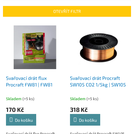
e
n
OTEVŘÍT FILTR
í
p
V
r
ý
o
p
d
i
u
s
k
p
t
r
ů
o
d
Svařovací drát flux
Svařovací drát Procraft
u
Procraft FW81 | FW81
SW105 CO2 1/5kg | SW105
k
t
Skladem
(>5 ks)
Skladem
(>5 ks)
ů
170 Kč
318 Kč
Do košíku
Do košíku