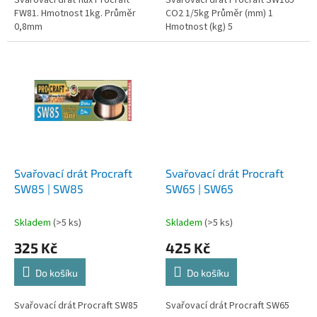
Svařovací drát flux Procraft
Svařovací drát Procraft SW105
FW81. Hmotnost 1kg. Průměr
CO2 1/5kg Průměr (mm) 1
0,8mm
Hmotnost (kg) 5
Svařovací drát Procraft
Svařovací drát Procraft
SW85 | SW85
SW65 | SW65
Skladem
(>5 ks)
Skladem
(>5 ks)
325 Kč
425 Kč
Do košíku
Do košíku
Svařovací drát Procraft SW85
Svařovací drát Procraft SW65