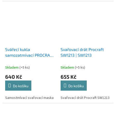
Svářecí kukla
Svařovací drát Procraft
samozatmívací PROCRAFT
SW1213 | SW1213
SHP-90-30 | SHP-90-30
Skladem
(>5 ks)
Skladem
(>5 ks)
640 Kč
655 Kč
Do košíku
Do košíku
Samostmívací svařovací maska
Svařovací drát Procraft SW1213