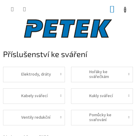
Přejít
NÁKUP
na
obsah
KOŠÍK
Příslušenství ke sváření
Hořáky ke
Elektrody, dráty
svářečkám
Kabely svářecí
Kukly svářecí
Pomůcky ke
Ventily redukční
svařování