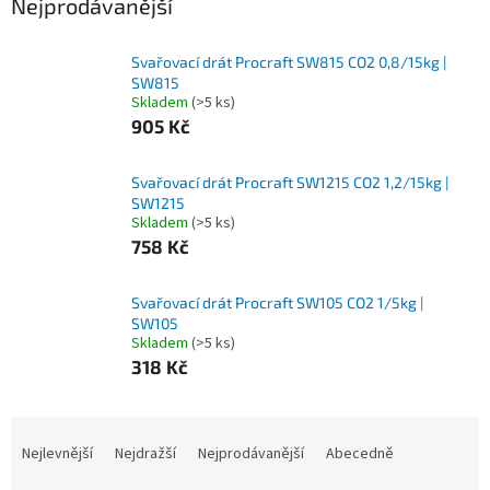
Nejprodávanější
Svařovací drát Procraft SW815 CO2 0,8/15kg |
SW815
Skladem
(>5 ks)
905 Kč
Svařovací drát Procraft SW1215 CO2 1,2/15kg |
SW1215
Skladem
(>5 ks)
758 Kč
Svařovací drát Procraft SW105 CO2 1/5kg |
SW105
Skladem
(>5 ks)
318 Kč
Ř
a
Nejlevnější
Nejdražší
Nejprodávanější
Abecedně
z