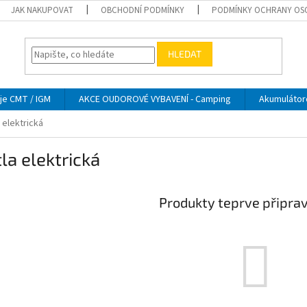
JAK NAKUPOVAT
OBCHODNÍ PODMÍNKY
PODMÍNKY OCHRANY OS
HLEDAT
je CMT / IGM
AKCE OUDOROVÉ VYBAVENÍ - Camping
Akumulátor
 elektrická
la elektrická
Produkty teprve připra