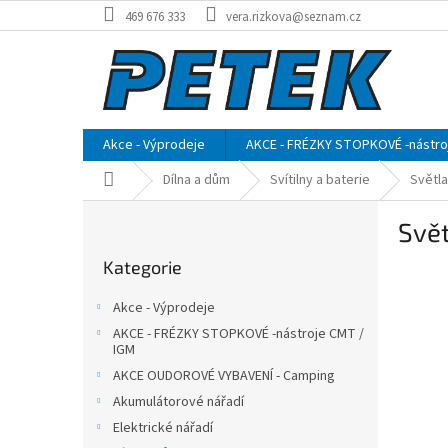
Přejít
469 676 333
vera.rizkova@seznam.cz
na
obsah
Akce - Výprodeje
AKCE - FRÉZKY STOPKOVÉ -nástro
Domů
Dílna a dům
Svítilny a baterie
Světla
P
Svět
o
Přeskočit
s
Kategorie
kategorie
t
r
Akce - Výprodeje
a
AKCE - FRÉZKY STOPKOVÉ -nástroje CMT /
n
IGM
n
AKCE OUDOROVÉ VYBAVENÍ - Camping
í
Akumulátorové nářadí
p
Elektrické nářadí
a