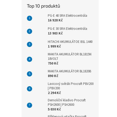
Top 10 produktů
PG-E 40 SRA Elektrocentrála
16 928 Kč
PG-E 30 SRA Elektrocentrála
13 903 Kč
HITACHI AKUMULÁTOE BSL 1440
1 999 Kč
MAKITA AKUMULÁTOR BL1815N
18VOLT
750 Kč
MAKITA AKUMULÁTOR BL1820B
890 Kč
Lavicový svěrák Procraft PBV200
| PBV200
2 294 Kč
Demoliční kladivo Procraft
PSH2600 | PSH2600
5 030 Kč
Příklepová vrtačka Procraft