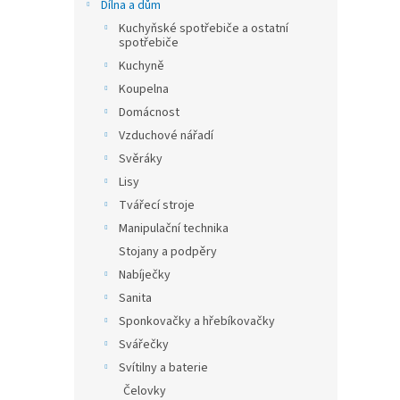
n
Dílna a dům
e
Kuchyňské spotřebiče a ostatní
l
spotřebiče
Kuchyně
Koupelna
Domácnost
Vzduchové nářadí
Svěráky
Lisy
Tvářecí stroje
Manipulační technika
Stojany a podpěry
Nabíječky
Sanita
Sponkovačky a hřebíkovačky
Svářečky
Svítilny a baterie
Čelovky