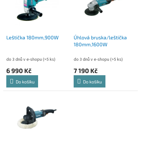
i
u
s
k
p
t
r
ů
o
d
Leštička 180mm,900W
Úhlová bruska/leštička
u
180mm,1600W
k
t
do 3 dnů v e-shopu
(>5 ks)
do 3 dnů v e-shopu
(>5 ks)
ů
6 990 Kč
7 190 Kč
Do košíku
Do košíku