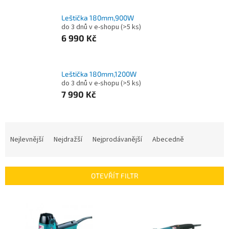
Leštička 180mm,900W
do 3 dnů v e-shopu
(>5 ks)
6 990 Kč
Leštička 180mm,1200W
do 3 dnů v e-shopu
(>5 ks)
7 990 Kč
Ř
a
Nejlevnější
Nejdražší
Nejprodávanější
Abecedně
z
e
n
OTEVŘÍT FILTR
í
p
V
r
ý
o
p
d