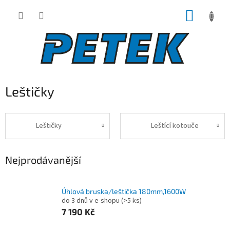
Přejít
NÁKUP
na
obsah
KOŠÍK
Leštičky
Leštičky
Leštící kotouče
Nejprodávanější
Úhlová bruska/leštička 180mm,1600W
do 3 dnů v e-shopu
(>5 ks)
7 190 Kč