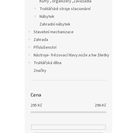
Kufry , organizéry ,Zavazadla
Truhlářské stroje stacionární
Nábytek
Zahradní nábytek
Stavební mechanizace
Zahrada
Příslušenství
Nástroje- frézovací hlavy.nože a hw žiletky
Truhlářská dílna
Značky
Cena
295
Kč
296
Kč