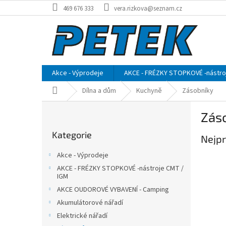
Přejít
469 676 333
vera.rizkova@seznam.cz
na
obsah
Akce - Výprodeje
AKCE - FRÉZKY STOPKOVÉ -nástro
Domů
Dílna a dům
Kuchyně
Zásobníky
P
Zás
o
Přeskočit
s
Kategorie
kategorie
Nejpr
t
r
Akce - Výprodeje
a
AKCE - FRÉZKY STOPKOVÉ -nástroje CMT /
n
IGM
n
AKCE OUDOROVÉ VYBAVENÍ - Camping
í
Akumulátorové nářadí
p
Elektrické nářadí
a