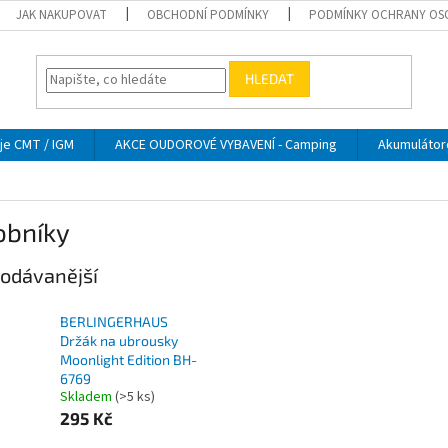
JAK NAKUPOVAT
OBCHODNÍ PODMÍNKY
PODMÍNKY OCHRANY OS
HLEDAT
je CMT / IGM
AKCE OUDOROVÉ VYBAVENÍ - Camping
Akumulátor
obníky
odávanější
BERLINGERHAUS
Držák na ubrousky
Moonlight Edition BH-
6769
Skladem
(>5 ks)
295 Kč