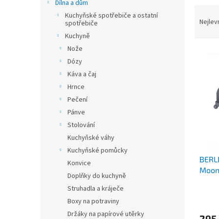
n
Dílna a dům
Ř
e
Kuchyňské spotřebiče a ostatní
a
Nejlev
l
spotřebiče
z
Kuchyně
e
Nože
V
n
Dózy
ý
í
p
p
Káva a čaj
i
r
Hrnce
s
o
Pečení
p
d
Pánve
r
u
Stolování
o
k
Kuchyňské váhy
d
t
u
ů
Kuchyňské pomůcky
BERL
k
Konvice
Moonl
t
Doplňky do kuchyně
ů
Struhadla a kráječe
Boxy na potraviny
Držáky na papírové utěrky
295