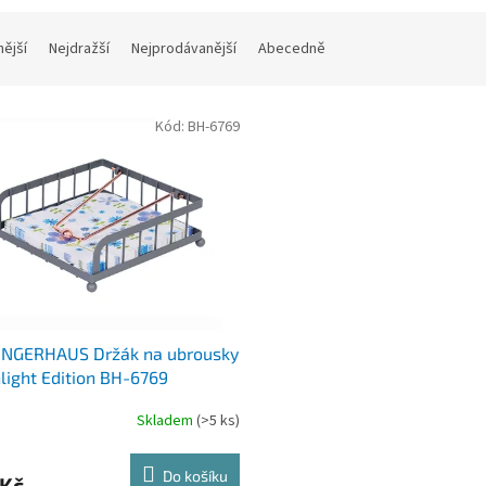
nější
Nejdražší
Nejprodávanější
Abecedně
Kód:
BH-6769
INGERHAUS Držák na ubrousky
ight Edition BH-6769
Skladem
(>5 ks)
Do košíku
 Kč