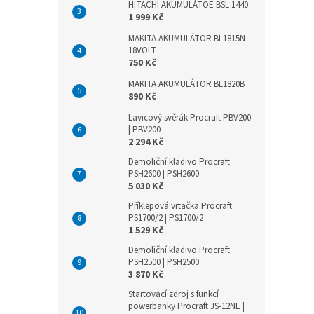
HITACHI AKUMULÁTOE BSL 1440
1 999 Kč
MAKITA AKUMULÁTOR BL1815N
18VOLT
750 Kč
MAKITA AKUMULÁTOR BL1820B
890 Kč
Lavicový svěrák Procraft PBV200
| PBV200
2 294 Kč
Demoliční kladivo Procraft
PSH2600 | PSH2600
5 030 Kč
Příklepová vrtačka Procraft
PS1700/2 | PS1700/2
1 529 Kč
Demoliční kladivo Procraft
PSH2500 | PSH2500
3 870 Kč
Startovací zdroj s funkcí
powerbanky Procraft JS-12NE |