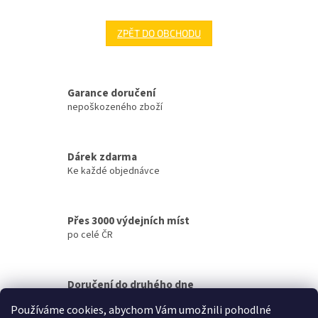
ZPĚT DO OBCHODU
Garance doručení
nepoškozeného zboží
Dárek zdarma
Ke každé objednávce
Přes 3000 výdejních míst
po celé ČR
Doručení do druhého dne
na jakékoliv místo
Používáme cookies, abychom Vám umožnili pohodlné