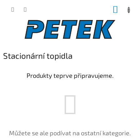
Přejít
NÁKUP
na
obsah
KOŠÍK
Stacionární topidla
Produkty teprve připravujeme.
Můžete se ale podívat na ostatní kategorie.