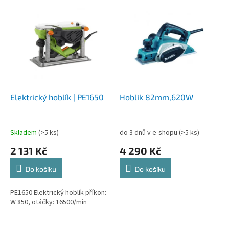
p
V
r
ý
o
p
d
i
u
s
k
p
t
r
ů
o
d
Elektrický hoblík | PE1650
Hoblík 82mm,620W
u
k
t
Skladem
(>5 ks)
do 3 dnů v e-shopu
(>5 ks)
ů
2 131 Kč
4 290 Kč
Do košíku
Do košíku
PE1650 Elektrický hoblík příkon:
W 850, otáčky: 16500/min