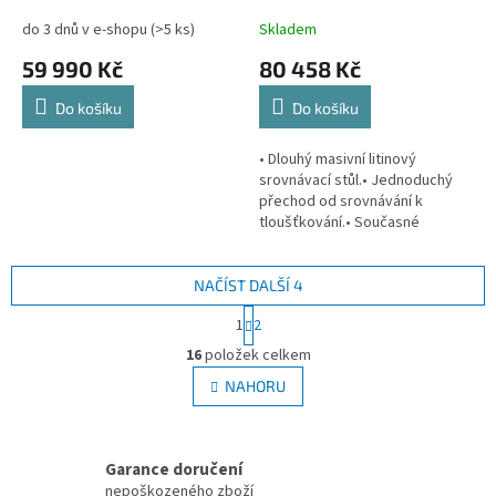
do 3 dnů v e-shopu
(>5 ks)
Skladem
59 990 Kč
80 458 Kč
Do košíku
Do košíku
• Dlouhý masivní litinový
srovnávací stůl.• Jednoduchý
přechod od srovnávání k
tloušťkování.• Současné
odklápění obou srovnávacích
stolů.• Nastavení výšky
vstupního i výstupního...
NAČÍST DALŠÍ 4
S
1
2
t
O
r
16
položek celkem
v
á
l
NAHORU
n
á
k
d
o
v
a
á
Garance doručení
c
n
í
nepoškozeného zboží