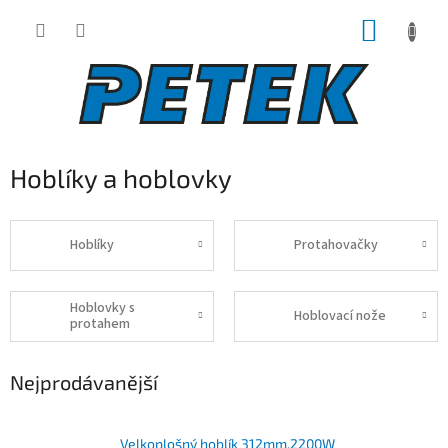
Přejít
NÁKUP
na
obsah
KOŠÍK
Hoblíky a hoblovky
Hoblíky
Protahovačky
Hoblovky s
Hoblovací nože
protahem
Nejprodávanější
Velkoplošný hoblík 312mm,2200W