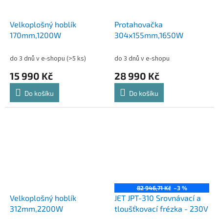
Velkoplošný hoblík
Protahovačka
170mm,1200W
304x155mm,1650W
do 3 dnů v e-shopu
(>5 ks)
do 3 dnů v e-shopu
15 990 Kč
28 990 Kč
Do košíku
Do košíku
82 946,71 Kč
–3 %
Velkoplošný hoblík
JET JPT-310 Srovnávací a
312mm,2200W
tloušťkovací frézka - 230V