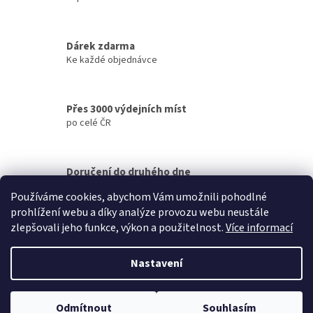
í
p
r
v
Dárek zdarma
k
Ke každé objednávce
y
v
ý
p
Přes 3000 výdejních míst
i
po celé ČR
s
u
Doručení do druhého dne
na jakékoliv místo
Používáme cookies, abychom Vám umožnili pohodlné
prohlížení webu a díky analýze provozu webu neustále
Z
zlepšovali jeho funkce, výkon a použitelnost.
Více informací
á
Vytvořil Shoptet
p
Nastavení
a
t
Copyright 2026
Petek
. Všechna práva vyhrazena.
Upravit nastavení
í
Odmítnout
Souhlasím
cookies