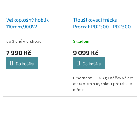
Velkoplošný hoblík
Tloušťkovací frézka
110mm,900W
Procraf PD2300 | PD2300
do 3 dnů v e-shopu
Skladem
7 990 Kč
9 099 Kč
Do košíku
Do košíku
Hmotnost: 33.6 Kg Otáčky válce:
8000 ot/min Rychlost protahu: 6
m/min