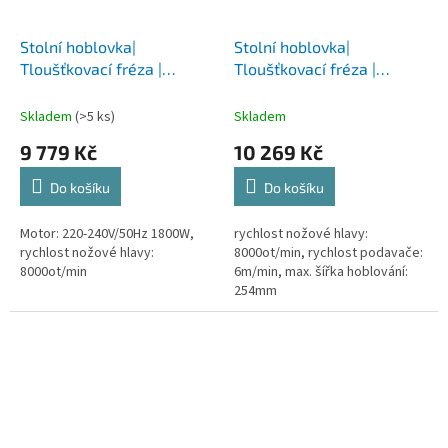
Stolní hoblovka|
Stolní hoblovka|
Tloušťkovací fréza |
Tloušťkovací fréza |
PD2100
PD2200
Skladem
(>5 ks)
Skladem
9 779 Kč
10 269 Kč
Do košíku
Do košíku
Motor: 220-240V/50Hz 1800W,
rychlost nožové hlavy:
rychlost nožové hlavy:
8000ot/min, rychlost podavače:
8000ot/min
6m/min, max. šířka hoblování:
254mm