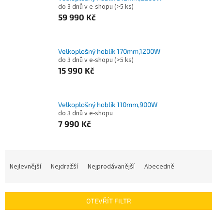
do 3 dnů v e-shopu
(>5 ks)
59 990 Kč
Velkoplošný hoblík 170mm,1200W
do 3 dnů v e-shopu
(>5 ks)
15 990 Kč
Velkoplošný hoblík 110mm,900W
do 3 dnů v e-shopu
7 990 Kč
Ř
a
Nejlevnější
Nejdražší
Nejprodávanější
Abecedně
z
e
n
OTEVŘÍT FILTR
í