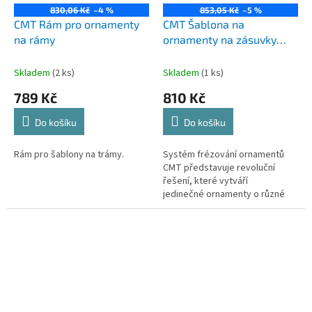
830,06 Kč
–4 %
853,05 Kč
–5 %
CMT Rám pro ornamenty
CMT Šablona na
na rámy
ornamenty na zásuvky
FOLKLORE 250x40mm
Skladem
(2 ks)
Skladem
(1 ks)
789 Kč
810 Kč
Do košíku
Do košíku
Rám pro šablony na trámy.
Systém frézování ornamentů
CMT představuje revoluční
řešení, které vytváří
jedinečné ornamenty o různé
hloubce pomocí horní
frézky.Vyzdobte čelo zásuvky
některým z...