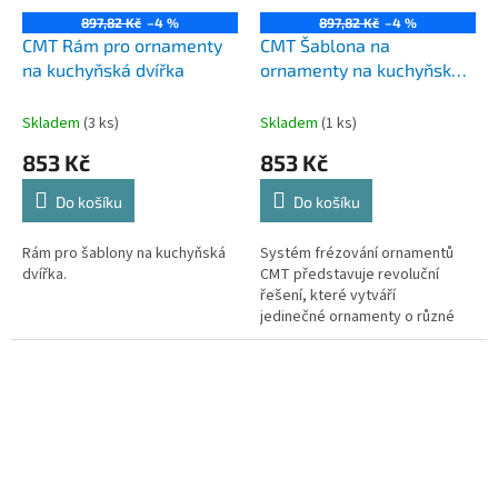
897,82 Kč
–4 %
897,82 Kč
–4 %
CMT Rám pro ornamenty
CMT Šablona na
na kuchyňská dvířka
ornamenty na kuchyňská
dvířka KASKADA
365x210mm
Skladem
(3 ks)
Skladem
(1 ks)
853 Kč
853 Kč
Do košíku
Do košíku
Rám pro šablony na kuchyňská
Systém frézování ornamentů
dvířka.
CMT představuje revoluční
řešení, které vytváří
jedinečné ornamenty o různé
hloubce pomocí horní
frézky.Vhodné pro dvířka
kuchyňských...