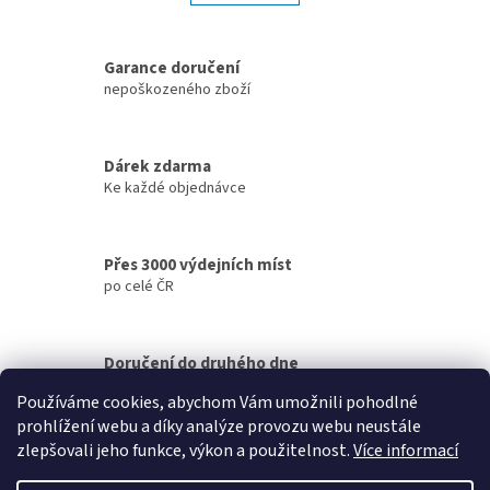
á
k
d
o
v
a
á
Garance doručení
c
n
í
nepoškozeného zboží
í
p
r
v
Dárek zdarma
k
Ke každé objednávce
y
v
ý
p
Přes 3000 výdejních míst
i
po celé ČR
s
u
Doručení do druhého dne
na jakékoliv místo
Používáme cookies, abychom Vám umožnili pohodlné
prohlížení webu a díky analýze provozu webu neustále
Z
zlepšovali jeho funkce, výkon a použitelnost.
Více informací
á