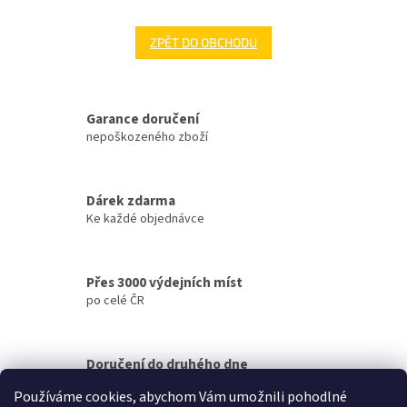
ZPĚT DO OBCHODU
Garance doručení
nepoškozeného zboží
Dárek zdarma
Ke každé objednávce
Přes 3000 výdejních míst
po celé ČR
Doručení do druhého dne
na jakékoliv místo
Používáme cookies, abychom Vám umožnili pohodlné