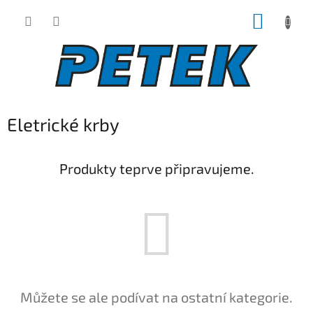
Přejít
NÁKUP
na
obsah
KOŠÍK
Eletrické krby
Produkty teprve připravujeme.
Můžete se ale podívat na ostatní kategorie.