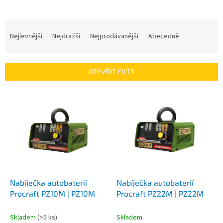
Ř
a
Nejlevnější
Nejdražší
Nejprodávanější
Abecedně
z
e
n
OTEVŘÍT FILTR
í
p
V
r
ý
o
p
d
i
u
s
k
p
t
r
ů
o
d
Nabíječka autobaterií
Nabíječka autobaterií
u
Procraft PZ10M | PZ10M
Procraft PZ22M | PZ22M
k
t
Skladem
(>5 ks)
Skladem