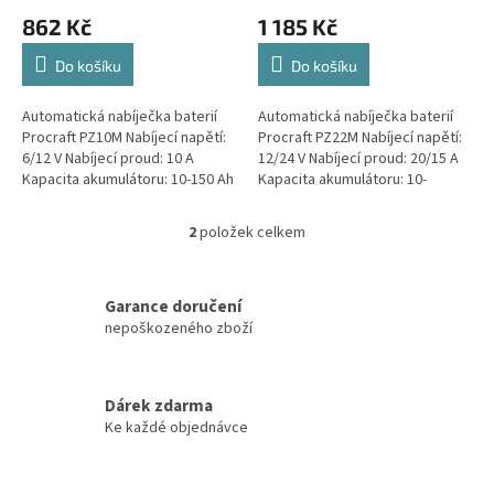
ů
862 Kč
1 185 Kč
Do košíku
Do košíku
Automatická nabíječka baterií
Automatická nabíječka baterií
Procraft PZ10M Nabíjecí napětí:
Procraft PZ22M Nabíjecí napětí:
6/12 V Nabíjecí proud: 10 A
12/24 V Nabíjecí proud: 20/15 A
Kapacita akumulátoru: 10-150 Ah
Kapacita akumulátoru: 10-
Rozměry, mm 200х175х105
400/10-270 Ah Rozměry, mm
Hmotnost, kg 1,3 Automatické...
200х175х105 Hmotnost, kg 1,4...
2
položek celkem
O
v
l
á
Garance doručení
d
nepoškozeného zboží
a
c
í
Dárek zdarma
p
Ke každé objednávce
r
v
k
y