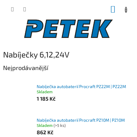
Přejít
NÁKUP
na
obsah
KOŠÍK
Nabíječky 6,12,24V
Nejprodávanější
Nabíječka autobaterií Procraft PZ22M | PZ22M
Skladem
1 185 Kč
Nabíječka autobaterií Procraft PZ10M | PZ10M
Skladem
(>5 ks)
862 Kč