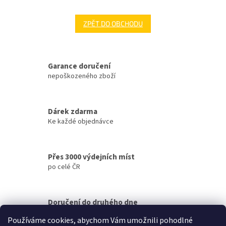
ZPĚT DO OBCHODU
Garance doručení
nepoškozeného zboží
Dárek zdarma
Ke každé objednávce
Přes 3000 výdejních míst
po celé ČR
Doručení do druhého dne
na jakékoliv místo
Používáme cookies, abychom Vám umožnili pohodlné