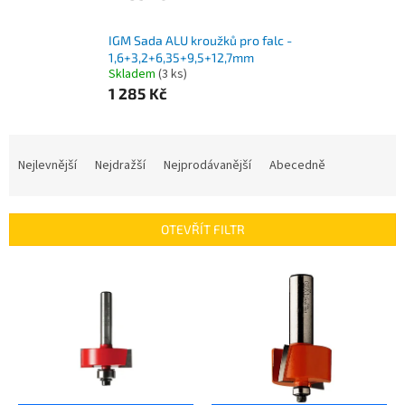
IGM Sada ALU kroužků pro falc -
1,6+3,2+6,35+9,5+12,7mm
Skladem
(3 ks)
1 285 Kč
Ř
a
Nejlevnější
Nejdražší
Nejprodávanější
Abecedně
z
e
n
OTEVŘÍT FILTR
í
p
V
r
ý
o
p
d
i
u
s
k
p
t
r
ů