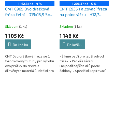
1 162,81 Kč
–4 %
1 206,37 Kč
–5 %
CMT C965 Dvojdrážková
CMT C935 Falcovací fréza
fréza čelní - D19x15,9 S=8
na polodrážku - H12,7
HW
D34,9x12,7 S=12 HW
Skladem
(1 ks)
Skladem
(1 ks)
1 105 Kč
1 146 Kč
Do košíku
Do košíku
CMT Dvojdrážková fréza se 2
• Šikmé ostří pro lepší odvod
tvrdokovovými zuby pro výrobu
třísek. • Pro ořezávání
dvojdrážky do dřeva a
i nejobtížnějších dílů podle
dřevěných materiálů. Ideální pro
šablony. • Speciální kopírovací
montáž policových systémů
ložisko na čele frézy. S extra
knihoven nebo pro montáž
dlouhou frézou na polodrážku...
komponentů...