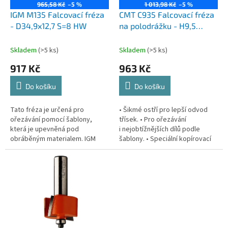
o
965,58 Kč
–5 %
1 013,98 Kč
–5 %
d
IGM M135 Falcovací fréza
CMT C935 Falcovací fréza
u
- D34,9x12,7 S=8 HW
na polodrážku - H9,5
k
D31,7x12,7 S=8 HW
t
Skladem
(>5 ks)
Skladem
(>5 ks)
ů
917 Kč
963 Kč
Do košíku
Do košíku
Tato fréza je určená pro
• Šikmé ostří pro lepší odvod
ořezávání pomocí šablony,
třísek. • Pro ořezávání
která je upevněná pod
i nejobtížnějších dílů podle
obráběným materialem. IGM
šablony. • Speciální kopírovací
tvrdokovové stopkové frézy
ložisko na čele frézy. S extra
řady FachmannPožadujete...
dlouhou frézou na polodrážku...