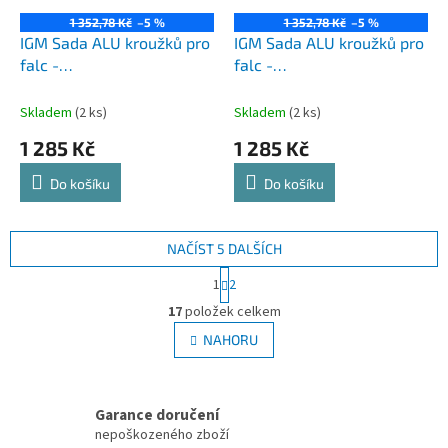
1 352,78 Kč
–5 %
1 352,78 Kč
–5 %
IGM Sada ALU kroužků pro
IGM Sada ALU kroužků pro
falc -
falc -
4,7+8+11,1+14,3+17,5mm
6+9,1+11,9+15+18,2mm
Skladem
(2 ks)
Skladem
(2 ks)
1 285 Kč
1 285 Kč
Do košíku
Do košíku
NAČÍST 5 DALŠÍCH
S
1
2
t
O
r
17
položek celkem
v
á
l
NAHORU
n
á
k
d
o
v
a
á
Garance doručení
c
n
í
nepoškozeného zboží
í