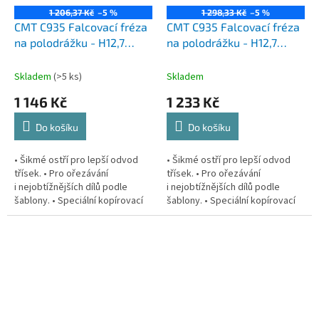
1 206,37 Kč
–5 %
1 298,33 Kč
–5 %
CMT C935 Falcovací fréza
CMT C935 Falcovací fréza
na polodrážku - H12,7
na polodrážku - H12,7
D34,9x12,7 S=8 HW
D34,9x19 S=12 HW
Skladem
(>5 ks)
Skladem
1 146 Kč
1 233 Kč
Do košíku
Do košíku
• Šikmé ostří pro lepší odvod
• Šikmé ostří pro lepší odvod
třísek. • Pro ořezávání
třísek. • Pro ořezávání
i nejobtížnějších dílů podle
i nejobtížnějších dílů podle
šablony. • Speciální kopírovací
šablony. • Speciální kopírovací
ložisko na čele frézy. S extra
ložisko na čele frézy. S extra
dlouhou frézou na polodrážku...
dlouhou frézou na polodrážku...