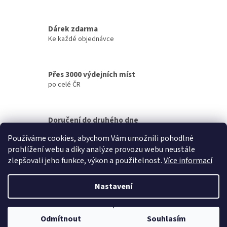
p
r
v
Dárek zdarma
k
Ke každé objednávce
y
v
ý
p
Přes 3000 výdejních míst
i
po celé ČR
s
u
Doručení do druhého dne
na jakékoliv místo
Používáme cookies, abychom Vám umožnili pohodlné
prohlížení webu a díky analýze provozu webu neustále
Z
zlepšovali jeho funkce, výkon a použitelnost.
Více informací
á
Vytvořil Shoptet
p
Nastavení
a
t
Copyright 2026
Petek
. Všechna práva vyhrazena.
Upravit nastavení
í
Odmítnout
Souhlasím
cookies