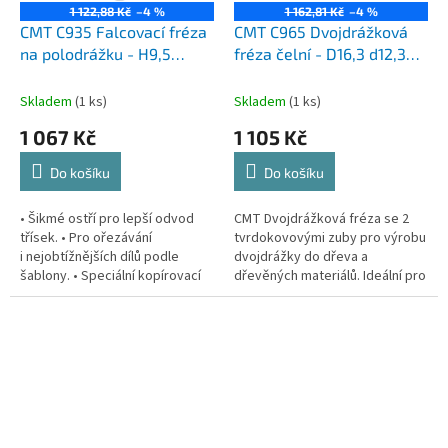
1 122,88 Kč
–4 %
1 162,81 Kč
–4 %
CMT C935 Falcovací fréza
CMT C965 Dvojdrážková
na polodrážku - H9,5
fréza čelní - D16,3 d12,3
D31,7x12,7 S=12 HW
I16 L80 S=8 Z2
Skladem
(1 ks)
Skladem
(1 ks)
1 067 Kč
1 105 Kč
Do košíku
Do košíku
• Šikmé ostří pro lepší odvod
CMT Dvojdrážková fréza se 2
třísek. • Pro ořezávání
tvrdokovovými zuby pro výrobu
i nejobtížnějších dílů podle
dvojdrážky do dřeva a
šablony. • Speciální kopírovací
dřevěných materiálů. Ideální pro
ložisko na čele frézy. S extra
montáž policových systémů
dlouhou frézou na polodrážku...
knihoven nebo pro montáž
komponentů...