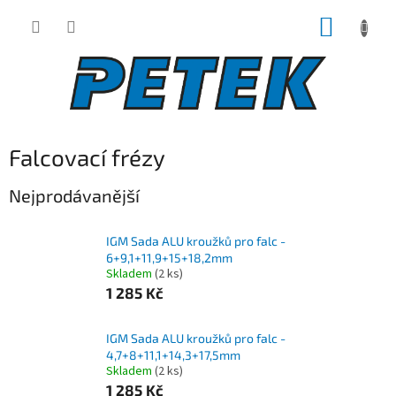
Přejít
NÁKUP
na
obsah
KOŠÍK
Falcovací frézy
Nejprodávanější
IGM Sada ALU kroužků pro falc -
6+9,1+11,9+15+18,2mm
Skladem
(2 ks)
1 285 Kč
IGM Sada ALU kroužků pro falc -
4,7+8+11,1+14,3+17,5mm
Skladem
(2 ks)
1 285 Kč