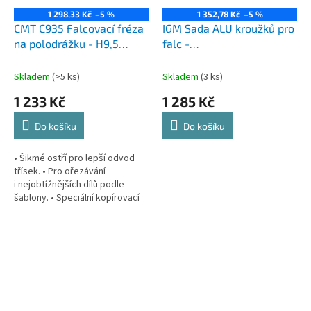
1 298,33 Kč
–5 %
1 352,78 Kč
–5 %
CMT C935 Falcovací fréza
IGM Sada ALU kroužků pro
na polodrážku - H9,5
falc -
D31,7x19 S=8 HW
1,6+3,2+6,35+9,5+12,7mm
Skladem
(>5 ks)
Skladem
(3 ks)
1 233 Kč
1 285 Kč
Do košíku
Do košíku
• Šikmé ostří pro lepší odvod
třísek. • Pro ořezávání
i nejobtížnějších dílů podle
šablony. • Speciální kopírovací
ložisko na čele frézy. S extra
dlouhou frézou na polodrážku...