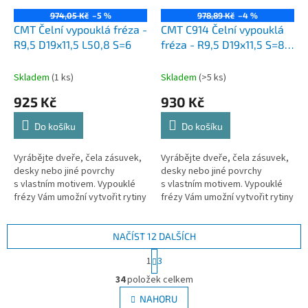
974,05 Kč
–5 %
978,89 Kč
–4 %
CMT Čelní vypouklá fréza -
CMT C914 Čelní vypouklá
R9,5 D19x11,5 L50,8 S=6
fréza - R9,5 D19x11,5 S=8
HW
Skladem
(1 ks)
Skladem
(>5 ks)
925 Kč
930 Kč
Do košíku
Do košíku
Vyrábějte dveře, čela zásuvek,
Vyrábějte dveře, čela zásuvek,
desky nebo jiné povrchy
desky nebo jiné povrchy
s vlastním motivem. Vypouklé
s vlastním motivem. Vypouklé
frézy Vám umožní vytvořit rytiny
frézy Vám umožní vytvořit rytiny
do jakéhokoliv dřeva nebo
do jakéhokoliv dřeva nebo
dřevěného výrobku. Nabízíme...
dřevěného výrobku. Nabízíme...
NAČÍST 12 DALŠÍCH
S
1
3
t
O
r
34
položek celkem
v
á
l
NAHORU
n