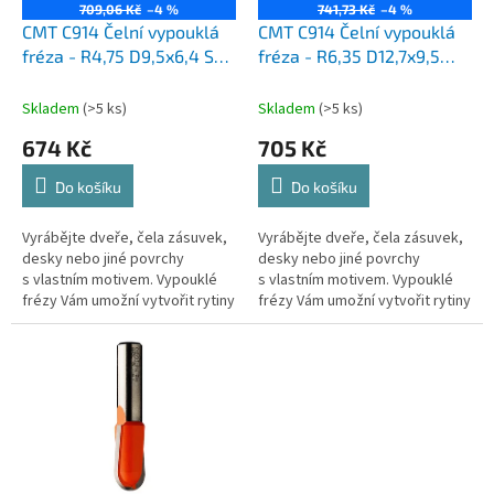
o
709,06 Kč
–4 %
741,73 Kč
–4 %
d
CMT C914 Čelní vypouklá
CMT C914 Čelní vypouklá
u
fréza - R4,75 D9,5x6,4 S=8
fréza - R6,35 D12,7x9,5
k
HW
S=8 HW
t
Skladem
(>5 ks)
Skladem
(>5 ks)
ů
674 Kč
705 Kč
Do košíku
Do košíku
Vyrábějte dveře, čela zásuvek,
Vyrábějte dveře, čela zásuvek,
desky nebo jiné povrchy
desky nebo jiné povrchy
s vlastním motivem. Vypouklé
s vlastním motivem. Vypouklé
frézy Vám umožní vytvořit rytiny
frézy Vám umožní vytvořit rytiny
do jakéhokoliv dřeva nebo
do jakéhokoliv dřeva nebo
dřevěného výrobku. Nabízíme...
dřevěného výrobku. Nabízíme...