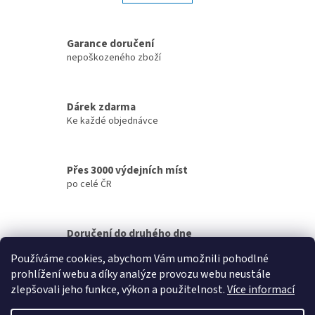
á
k
d
o
v
a
á
Garance doručení
c
n
í
nepoškozeného zboží
í
p
r
v
Dárek zdarma
k
Ke každé objednávce
y
v
ý
p
Přes 3000 výdejních míst
i
po celé ČR
s
u
Doručení do druhého dne
na jakékoliv místo
Používáme cookies, abychom Vám umožnili pohodlné
prohlížení webu a díky analýze provozu webu neustále
Z
zlepšovali jeho funkce, výkon a použitelnost.
Více informací
á