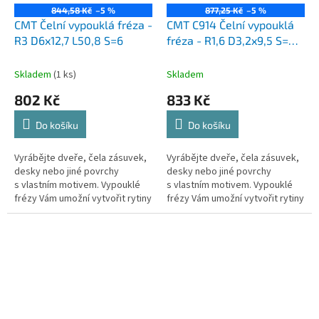
844,58 Kč
–5 %
877,25 Kč
–5 %
CMT Čelní vypouklá fréza -
CMT C914 Čelní vypouklá
R3 D6x12,7 L50,8 S=6
fréza - R1,6 D3,2x9,5 S=8
HW
Skladem
(1 ks)
Skladem
802 Kč
833 Kč
Do košíku
Do košíku
Vyrábějte dveře, čela zásuvek,
Vyrábějte dveře, čela zásuvek,
desky nebo jiné povrchy
desky nebo jiné povrchy
s vlastním motivem. Vypouklé
s vlastním motivem. Vypouklé
frézy Vám umožní vytvořit rytiny
frézy Vám umožní vytvořit rytiny
do jakéhokoliv dřeva nebo
do jakéhokoliv dřeva nebo
dřevěného výrobku. Nabízíme...
dřevěného výrobku. Nabízíme...