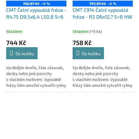
782,87 Kč
–4 %
797,39 Kč
–4 %
CMT Čelní vypouklá fréza -
CMT C914 Čelní vypouklá
R4,75 D9,5x6,4 L50,8 S=6
fréza - R3 D6x12,7 S=8 HW
Skladem
Skladem
(>5 ks)
744 Kč
758 Kč
Do košíku
Do košíku
Vyrábějte dveře, čela zásuvek,
Vyrábějte dveře, čela zásuvek,
desky nebo jiné povrchy
desky nebo jiné povrchy
s vlastním motivem. Vypouklé
s vlastním motivem. Vypouklé
frézy Vám umožní vytvořit rytiny
frézy Vám umožní vytvořit rytiny
do jakéhokoliv dřeva nebo
do jakéhokoliv dřeva nebo
dřevěného výrobku. Nabízíme...
dřevěného výrobku. Nabízíme...