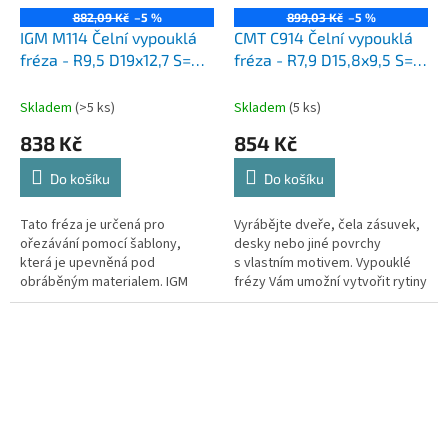
882,09 Kč
–5 %
899,03 Kč
–5 %
IGM M114 Čelní vypouklá
CMT C914 Čelní vypouklá
fréza - R9,5 D19x12,7 S=8
fréza - R7,9 D15,8x9,5 S=8
HW
HW
Skladem
(>5 ks)
Skladem
(5 ks)
838 Kč
854 Kč
Do košíku
Do košíku
Tato fréza je určená pro
Vyrábějte dveře, čela zásuvek,
ořezávání pomocí šablony,
desky nebo jiné povrchy
která je upevněná pod
s vlastním motivem. Vypouklé
obráběným materialem. IGM
frézy Vám umožní vytvořit rytiny
tvrdokovové stopkové frézy
do jakéhokoliv dřeva nebo
řady FachmannPožadujete...
dřevěného výrobku. Nabízíme...