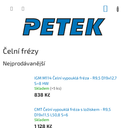
Přejít
NÁKUP
na
obsah
KOŠÍK
Čelní frézy
Nejprodávanější
IGM M114 Čelní vypouklá fréza - R9,5 D19x12,7
S=8 HW
Skladem
(>5 ks)
838 Kč
CMT Čelní vypouklá fréza s ložiskem - R9,5
D19x11,5 L50,8 S=6
Skladem
1 128 Kč