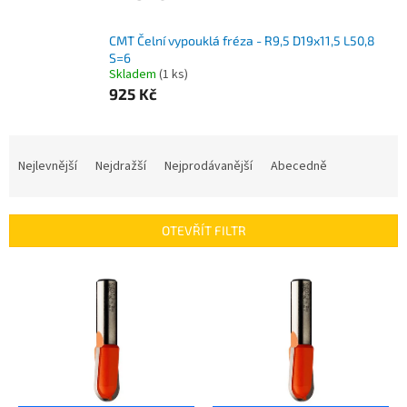
CMT Čelní vypouklá fréza - R9,5 D19x11,5 L50,8
S=6
Skladem
(1 ks)
925 Kč
Ř
a
Nejlevnější
Nejdražší
Nejprodávanější
Abecedně
z
e
n
OTEVŘÍT FILTR
í
p
V
r
ý
o
p
d
i
u
s
k
p
t
r
ů