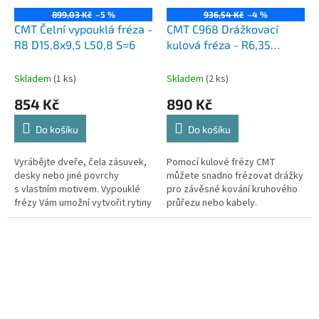
899,03 Kč
–5 %
936,54 Kč
–4 %
CMT Čelní vypouklá fréza -
CMT C968 Drážkovací
R8 D15,8x9,5 L50,8 S=6
kulová fréza - R6,35
D12,7x11 L57,15 S=8
Skladem
(1 ks)
Skladem
(2 ks)
854 Kč
890 Kč
Do košíku
Do košíku
Vyrábějte dveře, čela zásuvek,
Pomocí kulové frézy CMT
desky nebo jiné povrchy
můžete snadno frézovat drážky
s vlastním motivem. Vypouklé
pro závěsné kování kruhového
frézy Vám umožní vytvořit rytiny
průřezu nebo kabely.
do jakéhokoliv dřeva nebo
Doporučujeme nejprve
dřevěného výrobku. Nabízíme...
předfrézovat drážkovací frézou
nebo frézovat na více...