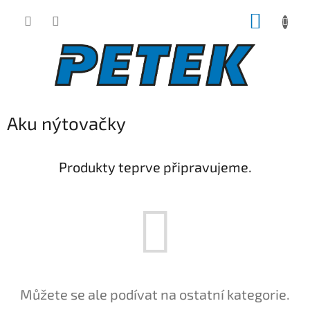
Přejít
NÁKUP
na
obsah
KOŠÍK
Aku nýtovačky
Produkty teprve připravujeme.
Můžete se ale podívat na ostatní kategorie.