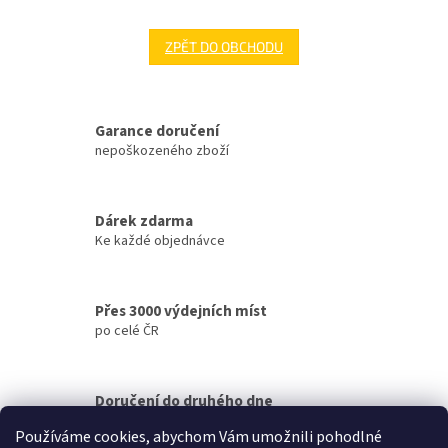
ZPĚT DO OBCHODU
Garance doručení
nepoškozeného zboží
Dárek zdarma
Ke každé objednávce
Přes 3000 výdejních míst
po celé ČR
Doručení do druhého dne
na jakékoliv místo
Používáme cookies, abychom Vám umožnili pohodlné