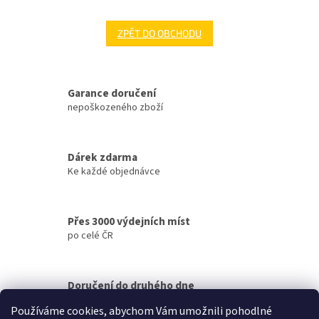
ZPĚT DO OBCHODU
Garance doručení
nepoškozeného zboží
Dárek zdarma
Ke každé objednávce
Přes 3000 výdejních míst
po celé ČR
Doručení do druhého dne
na jakékoliv místo
Používáme cookies, abychom Vám umožnili pohodlné