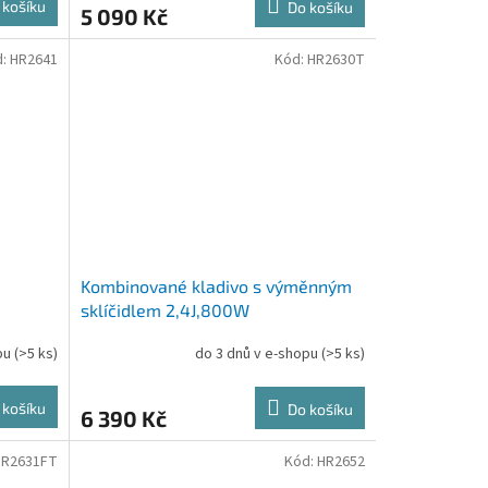
 košíku
Do košíku
5 090 Kč
d:
HR2641
Kód:
HR2630T
Kombinované kladivo s výměnným
sklíčidlem 2,4J,800W
opu
(>5 ks)
do 3 dnů v e-shopu
(>5 ks)
 košíku
Do košíku
6 390 Kč
HR2631FT
Kód:
HR2652