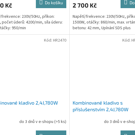
Do košíku
Do
0 Kč
2 700 Kč
/frekvence: 230V/50Hz, příkon:
Napětí/frekvence: 230V/50Hz, přík
 počet úderů: 4200/min, síla úderu:
1500W, otáčky: 860/min, max. vrtán
otáčky: 950/min
betonu: 42 mm, Upínání SDS plus
Kód:
HR2470
Kód:
H
nované kladivo 2,4J,780W
Kombinované kladivo s
příslušenstvím 2,4J,780W
do 3 dnů v e-shopu
(>5 ks)
do 3 dnů v e-sh