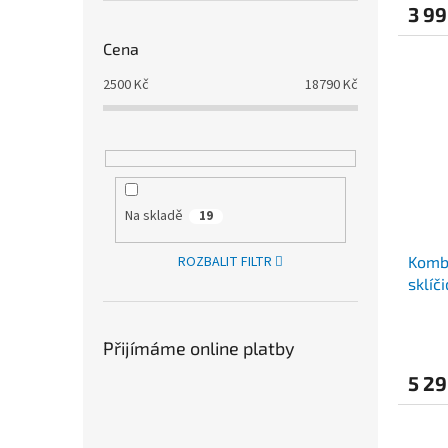
3 99
Cena
2500
Kč
18790
Kč
Na skladě
19
ROZBALIT FILTR
Komb
sklíč
Přijímáme online platby
5 29