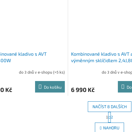
nované kladivo s AVT
Kombinované kladivo s AVT 
,800W
výměnným sklíčidlem 2,4J,
do 3 dnů v e-shopu
(>5 ks)
do 3 dnů v e-sh
Do košíku
Do
90 Kč
6 990 Kč
NAČÍST 8 DALŠÍCH
S
1
2
O
t
r
v
NAHORU
á
l