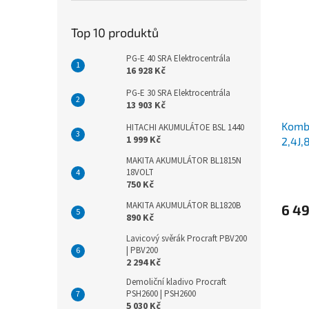
Top 10 produktů
PG-E 40 SRA Elektrocentrála
16 928 Kč
PG-E 30 SRA Elektrocentrála
13 903 Kč
Kombi
HITACHI AKUMULÁTOE BSL 1440
1 999 Kč
2,4J
MAKITA AKUMULÁTOR BL1815N
18VOLT
750 Kč
MAKITA AKUMULÁTOR BL1820B
6 4
890 Kč
Lavicový svěrák Procraft PBV200
| PBV200
2 294 Kč
Demoliční kladivo Procraft
PSH2600 | PSH2600
5 030 Kč