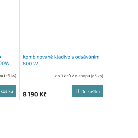
a
Kombinované kladivo s odsáváním
800W
800 W
opu
(>5 ks)
do 3 dnů v e-shopu
(>5 ks)
 košíku
Do košíku
8 190 Kč