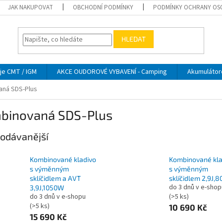
JAK NAKUPOVAT
OBCHODNÍ PODMÍNKY
PODMÍNKY OCHRANY OS
HLEDAT
je CMT / IGM
AKCE OUDOROVÉ VYBAVENÍ - Camping
Akumulátor
ná SDS-Plus
binovaná SDS-Plus
odávanější
Kombinované kladivo
Kombinované kla
s výměnným
s výměnným
sklíčidlem a AVT
sklíčidlem 2,9J,
do 3 dnů v e-shop
3,9J,1050W
do 3 dnů v e-shopu
(>5 ks)
(>5 ks)
10 690 Kč
15 690 Kč