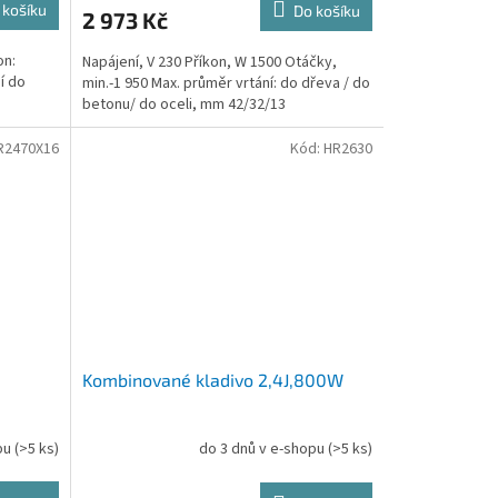
 košíku
Do košíku
2 973 Kč
on:
Napájení, V 230 Příkon, W 1500 Otáčky,
í do
min.-1 950 Max. průměr vrtání: do dřeva / do
betonu/ do oceli, mm 42/32/13
R2470X16
Kód:
HR2630
Kombinované kladivo 2,4J,800W
opu
(>5 ks)
do 3 dnů v e-shopu
(>5 ks)