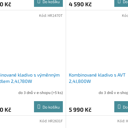
Do košíku
Do
0 Kč
4 590 Kč
Kód:
HR2470T
Kó
inované kladivo s výměnným
Kombinované kladivo s AVT
idlem 2,4J,780W
2,4J,800W
do 3 dnů v e-shopu
(>5 ks)
do 3 dnů v e-sh
Do košíku
Do
0 Kč
5 990 Kč
Kód:
HR2631F
Kód: