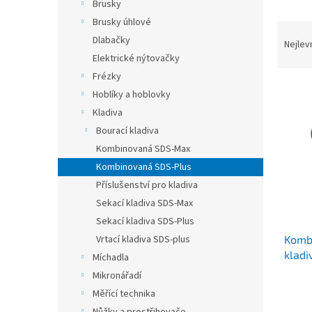
n
Brusky
e
Brusky úhlové
Ř
l
Dlabačky
a
Nejlev
z
Elektrické nýtovačky
e
Frézky
V
n
Hoblíky a hoblovky
ý
í
Kladiva
p
p
Bourací kladiva
i
r
s
Kombinovaná SDS-Max
o
p
d
Kombinovaná SDS-Plus
r
u
Příslušenství pro kladiva
o
k
Sekací kladiva SDS-Max
d
t
Sekací kladiva SDS-Plus
u
ů
Kombi
Vrtací kladiva SDS-plus
k
kladi
t
Míchadla
BH17
ů
Mikronářadí
Měřící technika