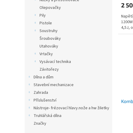
Nůžky a prostřihovače
2 50
Olepovačky
Pily
Napětí
1200W,
Pistole
4,5J, 
Soustruhy
Šroubováky
Utahováky
Vrtačky
Vysávací technika
Závitořezy
Dílna a dům
Stavební mechanizace
Zahrada
Příslušenství
Kombi
Nástroje- frézovací hlavy.nože a hw žiletky
Truhlářská dílna
Značky