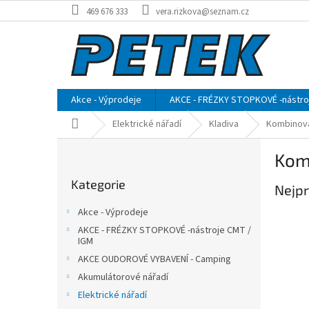
Přejít
469 676 333
vera.rizkova@seznam.cz
na
obsah
Akce - Výprodeje
AKCE - FRÉZKY STOPKOVÉ -nástro
Domů
Elektrické nářadí
Kladiva
Kombinova
P
Kom
o
Přeskočit
s
Kategorie
kategorie
Nejpr
t
r
Akce - Výprodeje
a
AKCE - FRÉZKY STOPKOVÉ -nástroje CMT /
n
IGM
n
AKCE OUDOROVÉ VYBAVENÍ - Camping
í
Akumulátorové nářadí
p
Elektrické nářadí
a