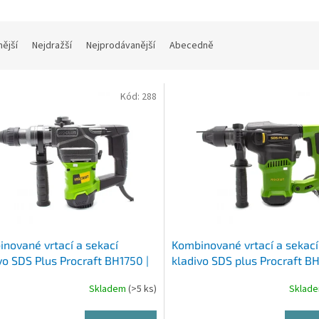
nější
Nejdražší
Nejprodávanější
Abecedně
Kód:
288
nované vrtací a sekací
Kombinované vrtací a sekací
vo SDS Plus Procraft BH1750 |
kladivo SDS plus Procraft B
50
BH2250
Skladem
(>5 ks)
Sklad