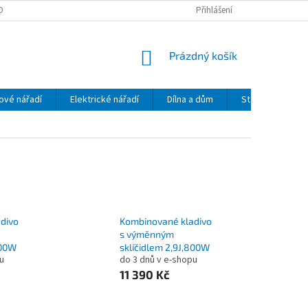
OBNÍCH ÚDAJŮ
Přihlášení
NÁKUPNÍ
Prázdný košík
KOŠÍK
ové nářadí
Elektrické nářadí
Dílna a dům
Stavební mecha
divo
Kombinované kladivo
s výměnným
800W
sklíčidlem 2,9J,800W
u
do 3 dnů v e-shopu
11 390 Kč