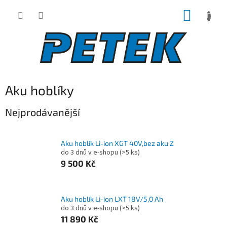
Přejít
NÁKUP
na
obsah
KOŠÍK
Aku hoblíky
Nejprodávanější
Aku hoblík Li-ion XGT 40V,bez aku Z
do 3 dnů v e-shopu
(>5 ks)
9 500 Kč
Aku hoblík Li-ion LXT 18V/5,0 Ah
do 3 dnů v e-shopu
(>5 ks)
11 890 Kč