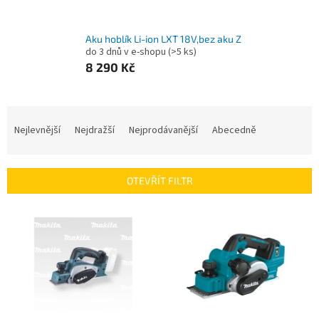
Aku hoblík Li-ion LXT 18V,bez aku Z
do 3 dnů v e-shopu
(>5 ks)
8 290 Kč
Ř
a
Nejlevnější
Nejdražší
Nejprodávanější
Abecedně
z
e
n
OTEVŘÍT FILTR
í
p
V
r
ý
o
p
d
i
u
s
k
p
t
r
ů