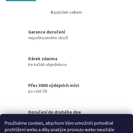
5
položek celkem
O
v
l
á
Garance doručení
d
nepoškozeného zboží
a
c
í
Dárek zdarma
p
Ke každé objednávce
r
v
k
y
Přes 3000 výdejních míst
v
po celé ČR
ý
p
i
s
Doručení do druhého dne
u
na jakékoliv místo
Používáme cookies, abychom Vám umožnili pohodlné
prohlížení webu a díky analýze provozu webu neustále