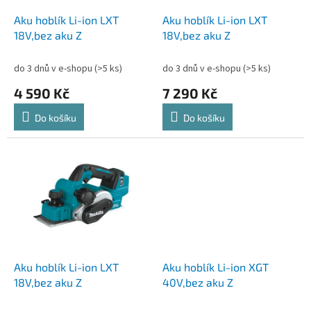
o
d
Aku hoblík Li-ion LXT
Aku hoblík Li-ion LXT
u
18V,bez aku Z
18V,bez aku Z
k
t
do 3 dnů v e-shopu
(>5 ks)
do 3 dnů v e-shopu
(>5 ks)
ů
4 590 Kč
7 290 Kč
Do košíku
Do košíku
Aku hoblík Li-ion LXT
Aku hoblík Li-ion XGT
18V,bez aku Z
40V,bez aku Z