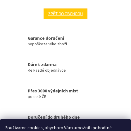
ZPĚT DO OBCHODU
Garance doručení
nepoškozeného zboží
Dárek zdarma
Ke každé objednávce
Přes 3000 výdejních míst
po celé ČR
Doručení do druhého dne
na jakékoliv místo
Používáme cookies, abychom Vám umožnili pohodlné