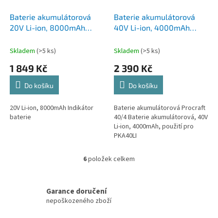
Baterie akumulátorová
Baterie akumulátorová
20V Li-ion, 8000mAh
40V Li-ion, 4000mAh
Procraft 20/8 | 20/8
Procraft 40/4 | 40/4
Skladem
(>5 ks)
Skladem
(>5 ks)
1 849 Kč
2 390 Kč
Do košíku
Do košíku
20V Li-ion, 8000mAh Indikátor
Baterie akumulátorová Procraft
baterie
40/4 Baterie akumulátorová, 40V
Li-ion, 4000mAh, použití pro
PKA40LI
6
položek celkem
O
v
l
á
Garance doručení
d
nepoškozeného zboží
a