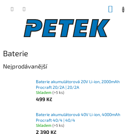
Přejít
NÁKUP
na
obsah
KOŠÍK
Baterie
Nejprodávanější
Baterie akumulátorová 20V Li-ion, 2000mAh
Procraft 20/2A | 20/2A
Skladem
(>5 ks)
499 Kč
Baterie akumulátorová 40V Li-ion, 4000mAh
Procraft 40/4 | 40/4
Skladem
(>5 ks)
2 390 Kč