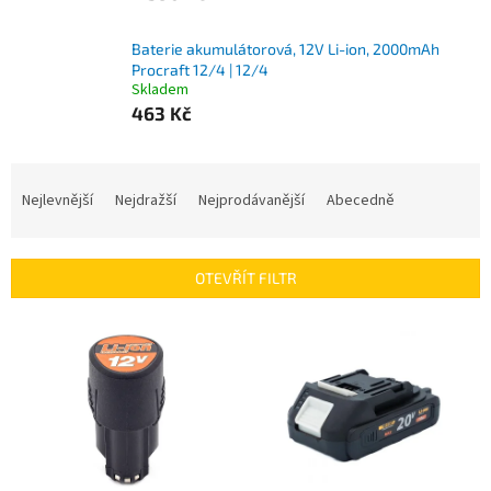
Baterie akumulátorová, 12V Li-ion, 2000mAh
Procraft 12/4 | 12/4
Skladem
463 Kč
Ř
a
Nejlevnější
Nejdražší
Nejprodávanější
Abecedně
z
e
n
OTEVŘÍT FILTR
í
p
V
r
ý
o
p
d
i
u
s
k
p
t
r
ů