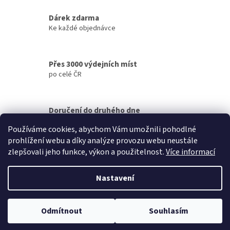
c
í
Dárek zdarma
p
Ke každé objednávce
r
v
k
y
Přes 3000 výdejních míst
v
po celé ČR
ý
p
i
s
Doručení do druhého dne
u
na jakékoliv místo
Používáme cookies, abychom Vám umožnili pohodlné
prohlížení webu a díky analýze provozu webu neustále
Z
zlepšovali jeho funkce, výkon a použitelnost.
Více informací
á
Vytvořil Shoptet
p
Nastavení
a
t
Copyright 2026
Petek
. Všechna práva vyhrazena.
Upravit nastavení
í
Odmítnout
Souhlasím
cookies