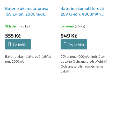
Baterie akumulátorová,
Baterie akumulátorová
16V Li-ion, 2000mAh
20V Li-ion, 4000mAh
Procraft 16/2 | 16/2
Procraft 20/4 | 20/4
Skladem
(>5 ks)
Skladem
(>5 ks)
555 Kč
949 Kč
Do košíku
Do košíku
Baterie akumulátorová, 16V Li-
20V Li-ion, 4000mAh Indikátor
ion, 2000mAh
baterie Ochrana proti přehřátí
Ochrana proti nadměrnému
vybití