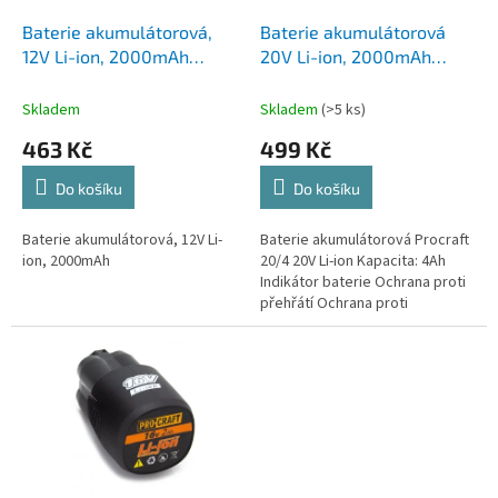
o
d
Baterie akumulátorová,
Baterie akumulátorová
u
12V Li-ion, 2000mAh
20V Li-ion, 2000mAh
k
Procraft 12/4 | 12/4
Procraft 20/2A | 20/2A
t
Skladem
Skladem
(>5 ks)
ů
463 Kč
499 Kč
Do košíku
Do košíku
Baterie akumulátorová, 12V Li-
Baterie akumulátorová Procraft
ion, 2000mAh
20/4 20V Li-ion Kapacita: 4Ah
Indikátor baterie Ochrana proti
přehřátí Ochrana proti
nadměrnému vybití