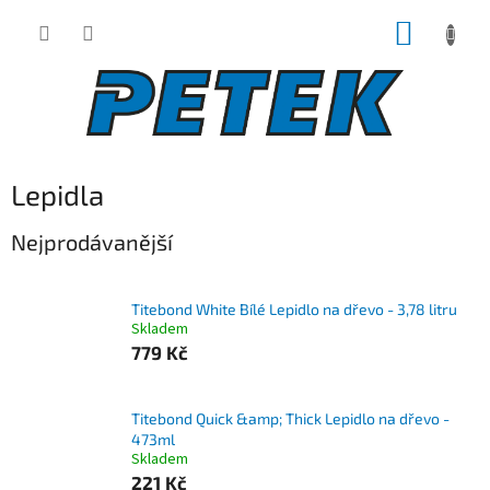
Přejít
NÁKUP
na
obsah
KOŠÍK
Lepidla
Nejprodávanější
Titebond White Bílé Lepidlo na dřevo - 3,78 litru
Skladem
779 Kč
Titebond Quick &amp; Thick Lepidlo na dřevo -
473ml
Skladem
221 Kč