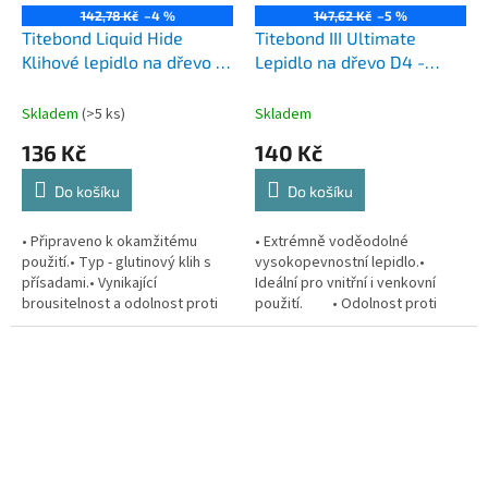
142,78 Kč
–4 %
147,62 Kč
–5 %
Titebond Liquid Hide
Titebond III Ultimate
Klihové lepidlo na dřevo -
Lepidlo na dřevo D4 -
118ml
118ml
Skladem
(>5 ks)
Skladem
136 Kč
140 Kč
Do košíku
Do košíku
• Připraveno k okamžitému
• Extrémně voděodolné
použití.• Typ - glutinový klih s
vysokopevnostní lepidlo.•
přísadami.• Vynikající
Ideální pro vnitřní i venkovní
brousitelnost a odolnost proti
použití. • Odolnost proti
tečení.• Vhodné pro dřevo a
vodě D4• Vynikající...
látky.• Použití pouze v
interiéru.•...