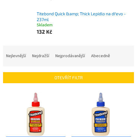
Titebond Quick &amp; Thick Lepidlo na dřevo -
237ml
Skladem
132 Kč
Ř
a
Nejlevnější
Nejdražší
Nejprodávanější
Abecedně
z
e
n
OTEVŘÍT FILTR
í
p
V
r
ý
o
p
d
i
u
s
k
p
t
r
ů