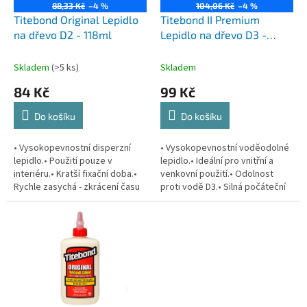
o
88,33 Kč
–4 %
104,06 Kč
–4 %
d
Titebond Original Lepidlo
Titebond II Premium
u
na dřevo D2 - 118ml
Lepidlo na dřevo D3 -
k
118ml
t
Skladem
(>5 ks)
Skladem
ů
84 Kč
99 Kč
Do košíku
Do košíku
• Vysokopevnostní disperzní
• Vysokopevnostní voděodolné
lepidlo.• Použití pouze v
lepidlo.• Ideální pro vnitřní a
interiéru.• Kratší fixační doba.•
venkovní použití.• Odolnost
Rychle zasychá - zkrácení času
proti vodě D3.• Silná počáteční
lepení.• Spoj je silnější než
lepivost a rychle tuhnoucí.•
pevnost dřeva.• Vynikající...
Ideální pro...