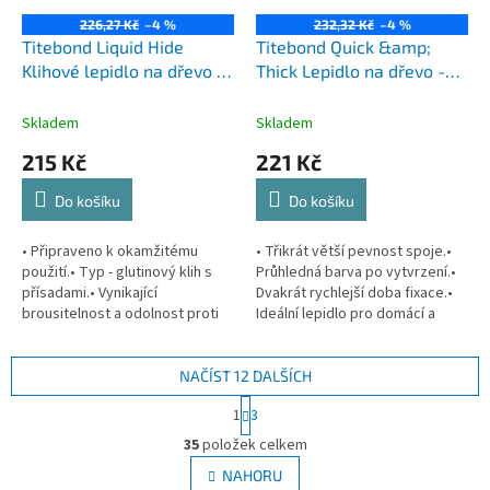
226,27 Kč
–4 %
232,32 Kč
–4 %
Titebond Liquid Hide
Titebond Quick &amp;
Klihové lepidlo na dřevo -
Thick Lepidlo na dřevo -
237ml
473ml
Skladem
Skladem
215 Kč
221 Kč
Do košíku
Do košíku
• Připraveno k okamžitému
• Třikrát větší pevnost spoje.•
použití.• Typ - glutinový klih s
Průhledná barva po vytvrzení.•
přísadami.• Vynikající
Dvakrát rychlejší doba fixace.•
brousitelnost a odolnost proti
Ideální lepidlo pro domácí a
tečení.• Vhodné pro dřevo a
řemeslné použití.• Vyplňuje
látky.• Použití pouze v
mírné trhliny a mezery.•...
interiéru.•...
NAČÍST 12 DALŠÍCH
S
1
3
t
O
r
35
položek celkem
v
á
l
NAHORU
n