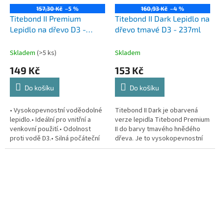
157,30 Kč
–5 %
160,93 Kč
–4 %
Titebond II Premium
Titebond II Dark Lepidlo na
Lepidlo na dřevo D3 -
dřevo tmavé D3 - 237ml
237ml
Skladem
(>5 ks)
Skladem
149 Kč
153 Kč
Do košíku
Do košíku
• Vysokopevnostní voděodolné
Titebond II Dark je obarvená
lepidlo.• Ideální pro vnitřní a
verze lepidla Titebond Premium
venkovní použití.• Odolnost
II do barvy tmavého hnědého
proti vodě D3.• Silná počáteční
dřeva. Je to vysokopevnostní
lepivost a rychle tuhnoucí.•
voděodolné lepidlo, které
Ideální pro...
splňuje přísnou evropskou...