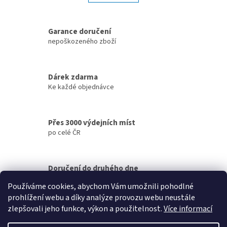
á
k
d
o
v
a
á
Garance doručení
c
n
í
nepoškozeného zboží
í
p
r
v
Dárek zdarma
k
Ke každé objednávce
y
v
ý
p
Přes 3000 výdejních míst
i
po celé ČR
s
u
Doručení do druhého dne
na jakékoliv místo
Používáme cookies, abychom Vám umožnili pohodlné
prohlížení webu a díky analýze provozu webu neustále
Z
zlepšovali jeho funkce, výkon a použitelnost.
Více informací
á