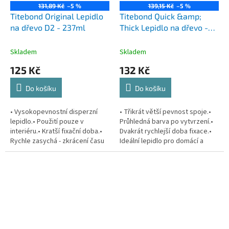
131,89 Kč
–5 %
139,15 Kč
–5 %
Titebond Original Lepidlo
Titebond Quick &amp;
na dřevo D2 - 237ml
Thick Lepidlo na dřevo -
237ml
Skladem
Skladem
125 Kč
132 Kč
Do košíku
Do košíku
• Vysokopevnostní disperzní
• Třikrát větší pevnost spoje.•
lepidlo.• Použití pouze v
Průhledná barva po vytvrzení.•
interiéru.• Kratší fixační doba.•
Dvakrát rychlejší doba fixace.•
Rychle zasychá - zkrácení času
Ideální lepidlo pro domácí a
lepení.• Spoj je silnější než
řemeslné použití.• Vyplňuje
pevnost dřeva.• Vynikající...
mírné trhliny a mezery.•...