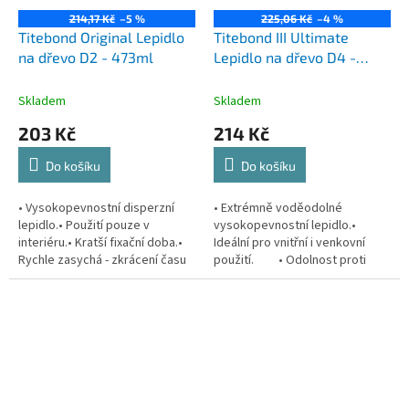
214,17 Kč
–5 %
225,06 Kč
–4 %
Titebond Original Lepidlo
Titebond III Ultimate
na dřevo D2 - 473ml
Lepidlo na dřevo D4 -
237ml
Skladem
Skladem
203 Kč
214 Kč
Do košíku
Do košíku
• Vysokopevnostní disperzní
• Extrémně voděodolné
lepidlo.• Použití pouze v
vysokopevnostní lepidlo.•
interiéru.• Kratší fixační doba.•
Ideální pro vnitřní i venkovní
Rychle zasychá - zkrácení času
použití. • Odolnost proti
lepení.• Spoj je silnější než
vodě D4• Vynikající...
pevnost dřeva.• Vynikající...