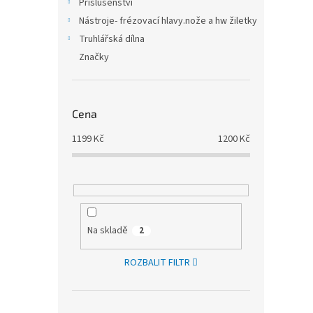
Příslušenství
Nástroje- frézovací hlavy.nože a hw žiletky
Truhlářská dílna
Značky
Cena
1199
Kč
1200
Kč
Na skladě
2
ROZBALIT FILTR