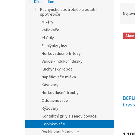
n
Dílna a dům
Ř
e
Kuchyňské spotřebiče a ostatní
a
Nejlev
l
spotřebiče
z
Mixéry
e
Vaflovače
V
n
Akce
el.Grily
ý
í
p
p
El.mlýnky , lisy
i
r
Horkovzdušné fritézy
s
o
Vařiče - Indukční desky
p
d
Kuchyňský robot
r
u
Napěňovače mléka
o
k
Kávovary
d
t
u
ů
Horkovdušné trouby
BERL
k
Odštavnovače
Cryst
t
Rýžovary
ů
Kontaktní grily a sendvičovače
Topinkovače
Rychlovarné konvice
1 19