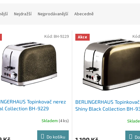
nější
Nejdražší
Nejprodávanější
Abecedně
Kód:
BH-9229
Kód
Akce
INGERHAUS Topinkovač nerez
BERLINGERHAUS Topinkovač
al Collection BH-9229
Shiny Black Collection BH-9
Skladem
(4 ks)
Sklad
Do košíku
Do
9 Kč
1 199 Kč