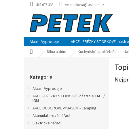
Přejít
469 676 333
vera.rizkova@seznam.cz
na
obsah
Akce - Výprodeje
AKCE - FRÉZKY STOPKOVÉ -nástro
Domů
Dílna a dům
Kuchyňské spotřebiče a ostat
P
Top
o
Přeskočit
s
Kategorie
kategorie
Nejpr
t
r
Akce - Výprodeje
a
AKCE - FRÉZKY STOPKOVÉ -nástroje CMT /
n
IGM
n
AKCE OUDOROVÉ VYBAVENÍ - Camping
í
Akumulátorové nářadí
p
Elektrické nářadí
a