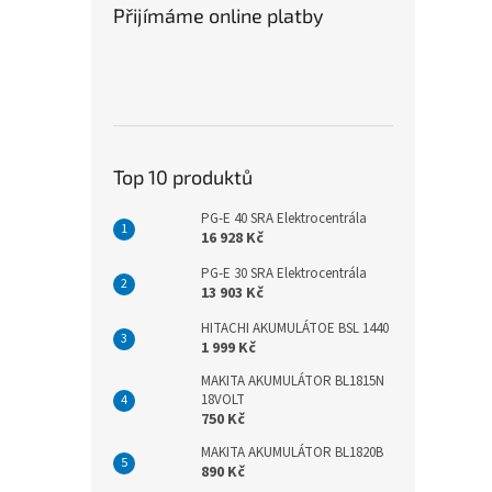
Přijímáme online platby
Top 10 produktů
PG-E 40 SRA Elektrocentrála
16 928 Kč
PG-E 30 SRA Elektrocentrála
13 903 Kč
HITACHI AKUMULÁTOE BSL 1440
1 999 Kč
MAKITA AKUMULÁTOR BL1815N
18VOLT
750 Kč
MAKITA AKUMULÁTOR BL1820B
890 Kč