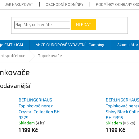
JAK NAKUPOVAT
OBCHODNÍ PODMÍNKY
PODMÍNKY OCHRANY OS
HLEDAT
je CMT / IGM
AKCE OUDOROVÉ VYBAVENÍ - Camping
Akumulátor
ní spotřebiče
Topinkovače
inkovače
odávanější
BERLINGERHAUS
BERLINGERHAU
Topinkovač nerez
Topinkovač nere
Crystal Collection BH-
Shiny Black Colle
9229
BH-9395
Skladem
(4 ks)
Skladem
(>5 ks)
1 199 Kč
1 199 Kč