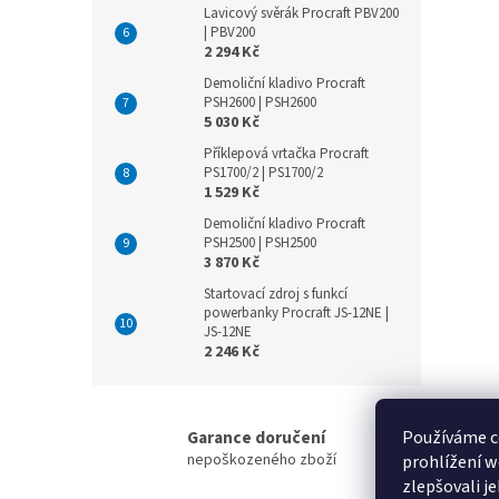
Lavicový svěrák Procraft PBV200
| PBV200
2 294 Kč
Demoliční kladivo Procraft
PSH2600 | PSH2600
5 030 Kč
Příklepová vrtačka Procraft
PS1700/2 | PS1700/2
1 529 Kč
Demoliční kladivo Procraft
PSH2500 | PSH2500
3 870 Kč
Startovací zdroj s funkcí
powerbanky Procraft JS-12NE |
JS-12NE
2 246 Kč
Používáme c
Garance doručení
nepoškozeného zboží
prohlížení w
zlepšovali j