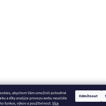
ookies, abychom Vám umožnili pohodlné
Dárek zdarma
Přes 3000 výdejních
Odmítnout
Ke každé objednávce
po celé ČR
ebu a díky analýze provozu webu neustále
eho funkce, výkon a použitelnost.
Více