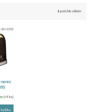
2
položek celkem
:
BH-9395
 nerez
395
em
(>5 ks)
 košíku