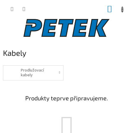
Přejít
NÁKUP
na
obsah
KOŠÍK
Kabely
Prodlužovací
kabely
Produkty teprve připravujeme.