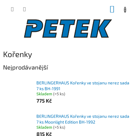
Přejít
NÁKUP
na
obsah
KOŠÍK
Kořenky
Nejprodávanější
BERLINGERHAUS Kořenky ve stojanu nerez sada
7 ks BH-1991
Skladem
(>5 ks)
775 Kč
BERLINGERHAUS Kořenky ve stojanu nerez sada
7 ks Moonlight Edition BH-1992
Skladem
(>5 ks)
815 Kč