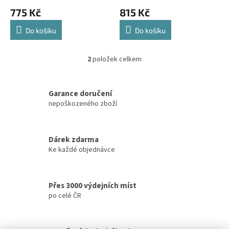
ů
775 Kč
815 Kč
Do košíku
Do košíku
2
položek celkem
O
v
l
á
Garance doručení
d
nepoškozeného zboží
a
c
í
Dárek zdarma
p
Ke každé objednávce
r
v
k
y
Přes 3000 výdejních míst
v
po celé ČR
ý
p
i
s