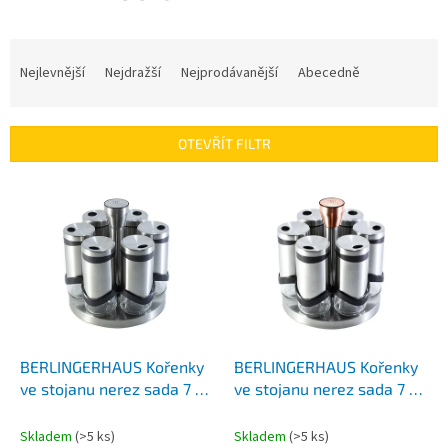
Ř
a
Nejlevnější
Nejdražší
Nejprodávanější
Abecedně
z
e
n
OTEVŘÍT FILTR
í
p
V
r
ý
o
p
d
i
u
s
k
p
t
r
ů
o
d
BERLINGERHAUS Kořenky
BERLINGERHAUS Kořenky
u
ve stojanu nerez sada 7 ks
ve stojanu nerez sada 7 ks
k
BH-1991
Moonlight Edition BH-1992
t
Skladem
(>5 ks)
Skladem
(>5 ks)