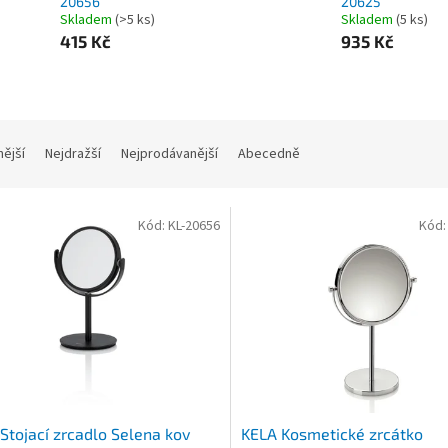
20656
20625
Skladem
(>5 ks)
Skladem
(5 ks)
415 Kč
935 Kč
nější
Nejdražší
Nejprodávanější
Abecedně
Kód:
KL-20656
Kód
Stojací zrcadlo Selena kov
KELA Kosmetické zrcátko