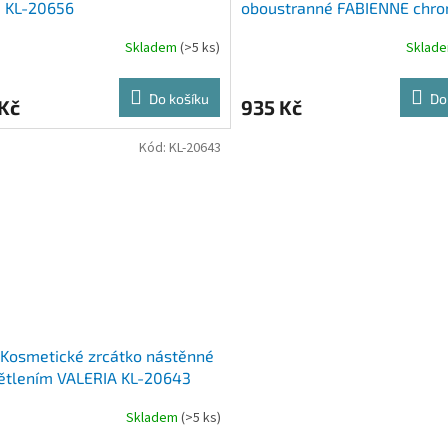
á KL-20656
oboustranné FABIENNE chro
x 13,5 x 37,5 cm KL-20642
Skladem
(>5 ks)
Sklad
Do košíku
Do
Kč
935 Kč
Kód:
KL-20643
Kosmetické zrcátko nástěnné
ětlením VALERIA KL-20643
Skladem
(>5 ks)