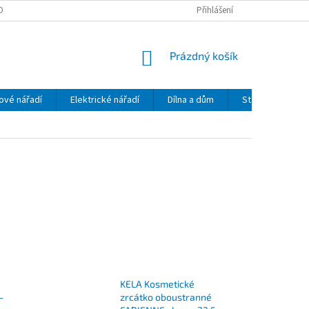
OBNÍCH ÚDAJŮ
Přihlášení
NÁKUPNÍ
Prázdný košík
KOŠÍK
ové nářadí
Elektrické nářadí
Dílna a dům
Stavební mecha
é
KELA Kosmetické
-
zrcátko oboustranné