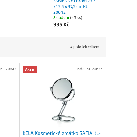
FABIENNE chrom 23,5
x 13,5 x 37,5 cm KL-
20642
Skladem
(>5 ks)
935 Kč
4
položek celkem
:
KL-20642
Kód:
KL-20625
Akce
KELA Kosmetické zrcátko SAFIA KL-