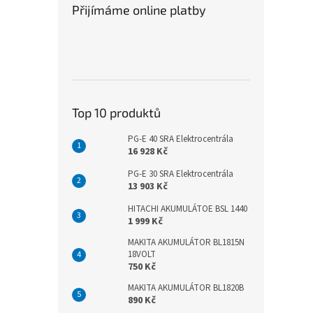
Přijímáme online platby
Top 10 produktů
PG-E 40 SRA Elektrocentrála
16 928 Kč
PG-E 30 SRA Elektrocentrála
13 903 Kč
HITACHI AKUMULÁTOE BSL 1440
1 999 Kč
MAKITA AKUMULÁTOR BL1815N
18VOLT
750 Kč
MAKITA AKUMULÁTOR BL1820B
890 Kč