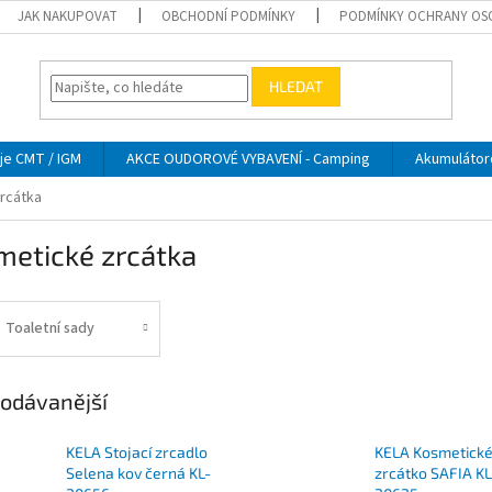
JAK NAKUPOVAT
OBCHODNÍ PODMÍNKY
PODMÍNKY OCHRANY OS
HLEDAT
je CMT / IGM
AKCE OUDOROVÉ VYBAVENÍ - Camping
Akumulátor
rcátka
metické zrcátka
Toaletní sady
odávanější
KELA Stojací zrcadlo
KELA Kosmetick
Selena kov černá KL-
zrcátko SAFIA KL