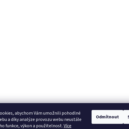
ookies, abychom Vám umožnili pohodlné
Dárek zdarma
Přes 3000 výdejních
Odmítnout
Ke každé objednávce
po celé ČR
ebu a díky analýze provozu webu neustále
eho funkce, výkon a použitelnost.
Více