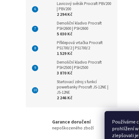
Lavicový svěrák Procraft PBV200
| PBV200
2 294 Kč
Demoliční kladivo Procraft
PSH2600 | PSH2600
5 030 Kč
Příklepová vrtačka Procraft
PS1700/2 | PS1700/2
1 529 Kč
Demoliční kladivo Procraft
PSH2500 | PSH2500
3 870 Kč
Startovací zdroj s funkcí
powerbanky Procraft JS-12NE |
JS-12NE
2 246 Kč
Používáme c
Garance doručení
nepoškozeného zboží
prohlížení w
zlepšovali j