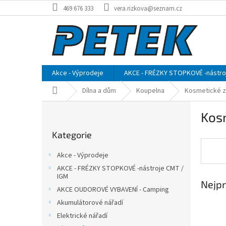
Přejít
469 676 333
vera.rizkova@seznam.cz
na
obsah
Akce - Výprodeje
AKCE - FRÉZKY STOPKOVÉ -nástro
Domů
Dílna a dům
Koupelna
Kosmetické z
P
Kos
o
Přeskočit
s
Kategorie
kategorie
t
r
Akce - Výprodeje
a
AKCE - FRÉZKY STOPKOVÉ -nástroje CMT /
n
IGM
Nejpr
n
AKCE OUDOROVÉ VYBAVENÍ - Camping
í
Akumulátorové nářadí
p
Elektrické nářadí
a