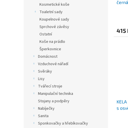
čern
t
Kosmetické koše
ů
Toaletní sady
Koupelnové sady
Sprchové závěsy
415 
Ostatní
Koše na prádlo
Šperkovnice
Domácnost
Vzduchové nářadí
Svěráky
Lisy
Tvářecí stroje
Manipulační technika
Stojany a podpěry
KELA 
s osv
Nabíječky
Sanita
Sponkovačky a hřebíkovačky