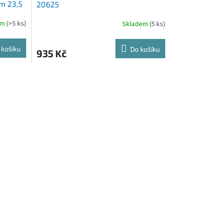
m 23,5
20625
em
(>5 ks)
Skladem
(5 ks)
 košíku
Do košíku
935 Kč