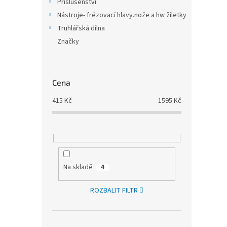
Příslušenství
Nástroje- frézovací hlavy.nože a hw žiletky
Truhlářská dílna
Značky
Cena
415
Kč
1595
Kč
Na skladě
4
ROZBALIT FILTR