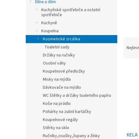
n
Dílna a dům
e
Kuchyňské spotřebiče a ostatní
l
spotřebiče
Kuchyně
Koupelna
Kosmetické zrcátka
Ř
a
Toaletní sady
Nejlev
z
Držáky na ručníky
e
Osobní váhy
V
n
Koupelnové předložky
ý
í
Misky na mýdla
p
p
i
Dávkovače na mýdlo
r
s
o
WC štětky a držáky toaletního papíru
p
d
Koše na prádlo
r
u
Pohárky na zubní kartáčky
o
k
Koupelnové regály
d
t
Stěrky na sklo
u
ů
KELA 
k
Ručníky,osušky,župany a žínky