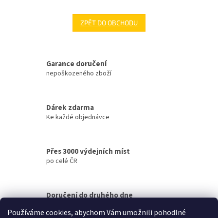
ZPĚT DO OBCHODU
Garance doručení
nepoškozeného zboží
Dárek zdarma
Ke každé objednávce
Přes 3000 výdejních míst
po celé ČR
Doručení do druhého dne
na jakékoliv místo
Používáme cookies, abychom Vám umožnili pohodlné