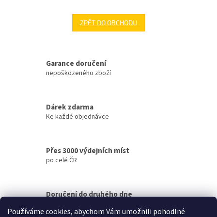
ZPĚT DO OBCHODU
Garance doručení
nepoškozeného zboží
Dárek zdarma
Ke každé objednávce
Přes 3000 výdejních míst
po celé ČR
Doručení do druhého dne
na jakékoliv místo
Používáme cookies, abychom Vám umožnili pohodlné