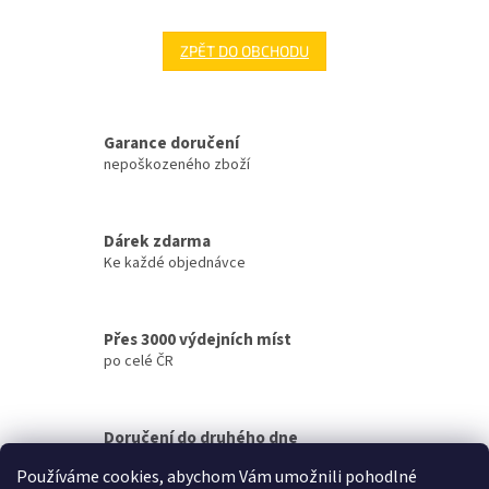
ZPĚT DO OBCHODU
Garance doručení
nepoškozeného zboží
Dárek zdarma
Ke každé objednávce
Přes 3000 výdejních míst
po celé ČR
Doručení do druhého dne
na jakékoliv místo
Používáme cookies, abychom Vám umožnili pohodlné