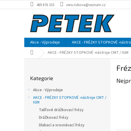
Přejít
469 676 333
vera.rizkova@seznam.cz
na
obsah
Akce - Výprodeje
AKCE - FRÉZKY STOPKOVÉ -nástro
Domů
AKCE - FRÉZKY STOPKOVÉ -nástroje CMT / IGM
P
Fréz
o
Přeskočit
s
Kategorie
kategorie
Nejpr
t
r
Akce - Výprodeje
a
AKCE - FRÉZKY STOPKOVÉ -nástroje CMT /
n
IGM
n
Talířové drážkovací frézy
í
Drážkovací frézy
p
Dlabací a srovnávací frézy
a