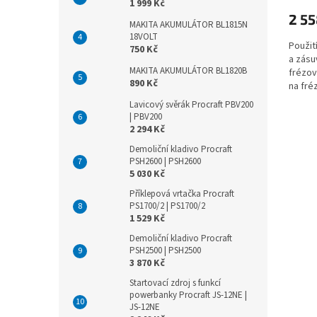
1 999 Kč
2 55
MAKITA AKUMULÁTOR BL1815N
18VOLT
Použit
750 Kč
a zásu
MAKITA AKUMULÁTOR BL1820B
frézov
890 Kč
na fré
Doporu
Lavicový svěrák Procraft PBV200
| PBV200
2 294 Kč
Demoliční kladivo Procraft
PSH2600 | PSH2600
5 030 Kč
Příklepová vrtačka Procraft
PS1700/2 | PS1700/2
1 529 Kč
Demoliční kladivo Procraft
PSH2500 | PSH2500
3 870 Kč
Startovací zdroj s funkcí
powerbanky Procraft JS-12NE |
JS-12NE