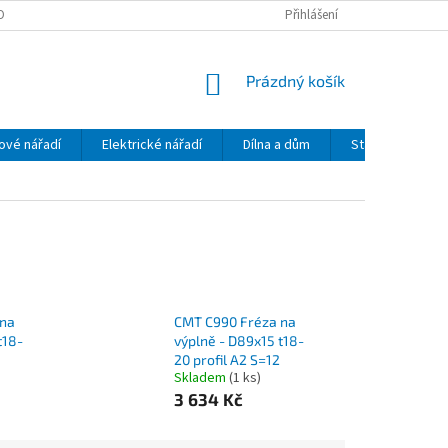
OBNÍCH ÚDAJŮ
Přihlášení
NÁKUPNÍ
Prázdný košík
KOŠÍK
ové nářadí
Elektrické nářadí
Dílna a dům
Stavební mecha
 na
CMT C990 Fréza na
t18-
výplně - D89x15 t18-
20 profil A2 S=12
Skladem
(1 ks)
3 634 Kč