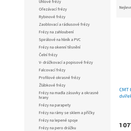
Ř
n
Úhlové frézy
a
e
Nejlev
Ořezávací frézy
z
l
Rybinové frézy
e
Zaoblovací a rádiusové frézy
V
n
ý
Frézy na zahloubení
í
p
p
Spirálové na hliník a PVC
i
r
Frézy na okenní těsnění
s
o
Čelní frézy
p
d
V- drážkovací a popisové frézy
r
u
Falcovací frézy
o
k
d
t
Profilové okrasné frézy
u
ů
Žlábkové frézy
CMT C
k
Frézy na madla zásuvky a okrasné
dvíře
t
hrany
ů
Frézy na parapety
Frézy na rámy se sklem a příčky
Frézy na lepené spoje
1 07
Frézy na pero drážku