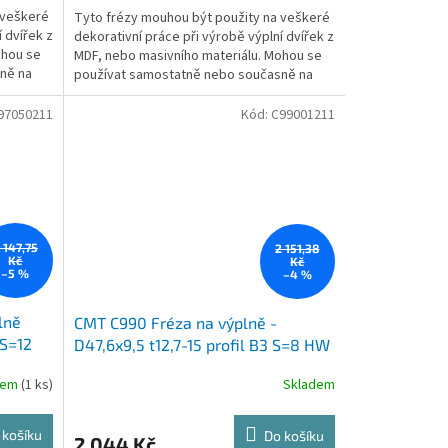
 veškeré
Tyto frézy mouhou být použity na veškeré
 dvířek z
dekorativní práce při výrobě výplní dvířek z
ohou se
MDF, nebo masivního materiálu. Mohou se
ně na
používat samostatně nebo současně na
vytvoření...
97050211
Kód:
C99001211
 147,75
2 151,38
Kč
Kč
–5 %
–4 %
lně
CMT C990 Fréza na výplně -
 S=12
D47,6x9,5 t12,7-15 profil B3 S=8 HW
dem
(1 ks)
Skladem
 košíku
Do košíku
2 044 Kč