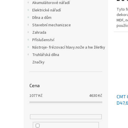
Akumulátorové nářadí
Tyto f
Elektrické nářadí
dekora
Dílna a dům
MDF, n
Stavební mechanizace
použív
vytvoře
Zahrada
Příslušenství
Nástroje- frézovací hlavy.nože a hw žiletky
Truhlářská dílna
Značky
Cena
1077
Kč
4630
Kč
CMT C
D47,6