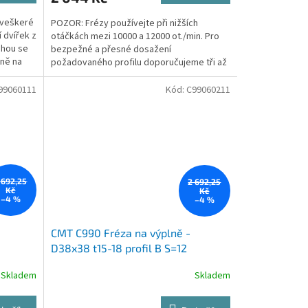
 veškeré
POZOR: Frézy používejte při nižších
 dvířek z
otáčkách mezi 10000 a 12000 ot./min. Pro
ohou se
bezpežné a přesné dosažení
ně na
požadovaného profilu doporučujeme tři až
pět průchodů. Výkon frézky musí...
99060111
Kód:
C99060211
 692,25
2 692,25
Kč
Kč
–4 %
–4 %
CMT C990 Fréza na výplně -
D38x38 t15-18 profil B S=12
Skladem
Skladem