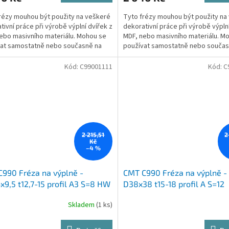
rézy mouhou být použity na veškeré
Tyto frézy mouhou být použity na
tivní práce při výrobě výplní dvířek z
dekorativní práce při výrobě výplní
ebo masivního materiálu. Mohou se
MDF, nebo masivního materiálu. M
at samostatně nebo současně na
používat samostatně nebo součas
ní...
vytvoření...
Kód:
C99001111
Kód:
C
2 215,51
2
Kč
–4 %
990 Fréza na výplně -
CMT C990 Fréza na výplně -
x9,5 t12,7-15 profil A3 S=8 HW
D38x38 t15-18 profil A S=12
Skladem
(1 ks)