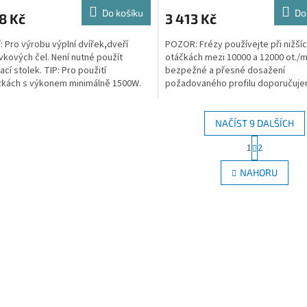
Do košíku
Do
8 Kč
3 413 Kč
í: Pro výrobu výplní dvířek,dveří
POZOR: Frézy používejte při nižší
vkových čel. Není nutné použít
otáčkách mezi 10000 a 12000 ot./m
ací stolek. TIP: Pro použití
bezpežné a přesné dosažení
zkách s výkonem minimálně 1500W.
požadovaného profilu doporučujem
čujeme horní frézku...
pět průchodů. Výkon frézky musí...
NAČÍST 9 DALŠÍCH
S
1
2
O
t
r
v
NAHORU
á
l
n
á
k
d
o
a
v
c
á
í
n
p
í
r
v
k