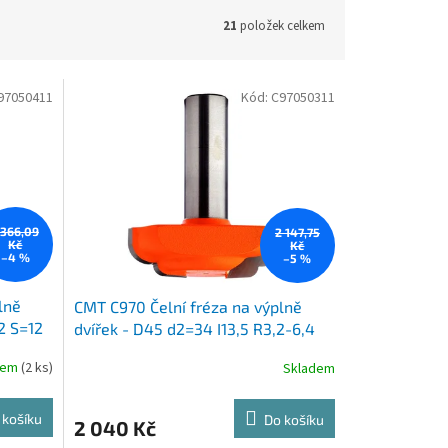
21
položek celkem
97050411
Kód:
C97050311
 366,09
2 147,75
Kč
Kč
–4 %
–5 %
lně
CMT C970 Čelní fréza na výplně
,2 S=12
dvířek - D45 d2=34 I13,5 R3,2-6,4
S=12
dem
(2 ks)
Skladem
 košíku
Do košíku
2 040 Kč