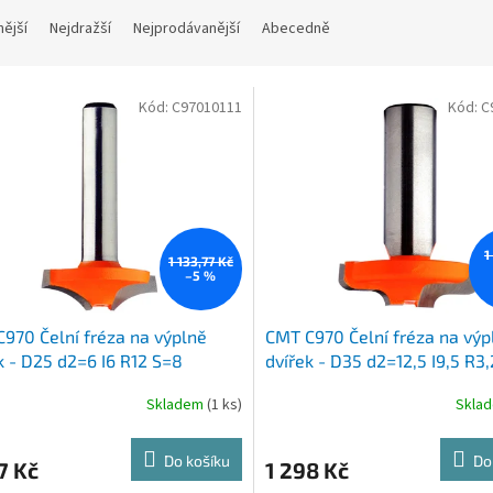
nější
Nejdražší
Nejprodávanější
Abecedně
Kód:
C97010111
Kód:
C
1
1 133,77 Kč
–5 %
970 Čelní fréza na výplně
CMT C970 Čelní fréza na výp
k - D25 d2=6 I6 R12 S=8
dvířek - D35 d2=12,5 I9,5 R3
Skladem
(1 ks)
Skla
Do košíku
Do
7 Kč
1 298 Kč