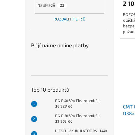
2 10
Na skladě
21
POZOR:
ROZBALIT FILTR
otáčká
bezpe
požado
pět pr
Přijímáme online platby
Top 10 produktů
PG-E 40 SRA Elektrocentrála
16 928 Kč
CMT C
D38x3
PG-E 30 SRA Elektrocentrála
13 903 Kč
HITACHI AKUMULÁTOE BSL 1440