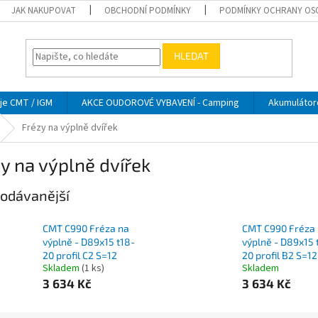
JAK NAKUPOVAT
OBCHODNÍ PODMÍNKY
PODMÍNKY OCHRANY OS
HLEDAT
je CMT / IGM
AKCE OUDOROVÉ VYBAVENÍ - Camping
Akumulátor
Frézy na výplně dvířek
y na výplně dvířek
odávanější
CMT C990 Fréza na
CMT C990 Fréza
výplně - D89x15 t18-
výplně - D89x15 
20 profil C2 S=12
20 profil B2 S=12
Skladem
(1 ks)
Skladem
3 634 Kč
3 634 Kč