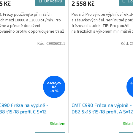
Do košíku
Do
5 Kč
2 558 Kč
 Frézy používejte při nižších
Použití: Pro výrobu výplní dvířek,d
ch mezi 10000 a 12000 ot./min. Pro
a zásuvkových čel. Není nutné použ
žné a přesné dosažení
frézovací stolek. TIP: Pro použití
vaného profilu doporučujeme tři až
na frézkách s výkonem minimálně
ůchodů. Výkon frézky musí...
Doporučujeme horní frézku...
Kód:
C99060311
Kód:
C
2 692,25
3
Kč
–4 %
990 Fréza na výplně -
CMT C990 Fréza na výplně -
8 t15-18 profil C S=12
D82,5x15 t15-18 profil A S=12
Skladem
Skla