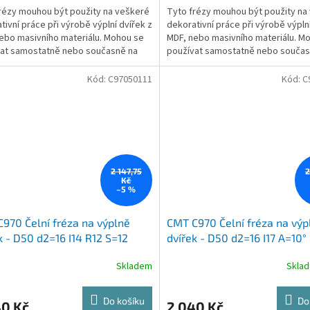
rézy mouhou být použity na veškeré
Tyto frézy mouhou být použity na
tivní práce při výrobě výplní dvířek z
dekorativní práce při výrobě výplní
ebo masivního materiálu. Mohou se
MDF, nebo masivního materiálu. M
at samostatně nebo současně na
používat samostatně nebo součas
ní...
vytvoření...
Kód:
C97050111
Kód:
C
2 147,75
2
Kč
–5 %
970 Čelní fréza na výplně
CMT C970 Čelní fréza na výp
k - D50 d2=16 I14 R12 S=12
dvířek - D50 d2=16 I17 A=10°
Skladem
Skla
Do košíku
Do
40 Kč
2 040 Kč