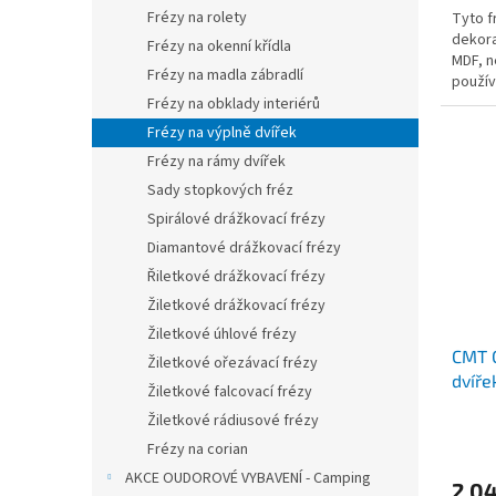
Frézy na rolety
Tyto f
dekora
Frézy na okenní křídla
MDF, n
Frézy na madla zábradlí
použív
vytvoře
Frézy na obklady interiérů
Frézy na výplně dvířek
Frézy na rámy dvířek
Sady stopkových fréz
Spirálové drážkovací frézy
Diamantové drážkovací frézy
Řiletkové drážkovací frézy
Žiletkové drážkovací frézy
Žiletkové úhlové frézy
CMT C
Žiletkové ořezávací frézy
dvíře
Žiletkové falcovací frézy
Žiletkové rádiusové frézy
Frézy na corian
AKCE OUDOROVÉ VYBAVENÍ - Camping
2 0