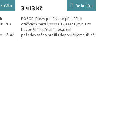
 košíku
Do košíku
3 413 Kč
ch
POZOR: Frézy používejte při nižších
in. Pro
otáčkách mezi 10000 a 12000 ot./min. Pro
bezpežné a přesné dosažení
e tři až
požadovaného profilu doporučujeme tři až
pět průchodů. Výkon frézky musí...