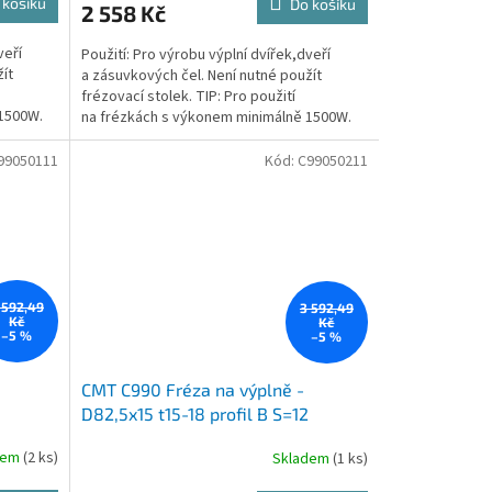
 košíku
Do košíku
2 558 Kč
veří
Použití: Pro výrobu výplní dvířek,dveří
ít
a zásuvkových čel. Není nutné použít
frézovací stolek. TIP: Pro použití
 1500W.
na frézkách s výkonem minimálně 1500W.
Doporučujeme horní frézku...
99050111
Kód:
C99050211
 592,49
3 592,49
Kč
Kč
–5 %
–5 %
CMT C990 Fréza na výplně -
D82,5x15 t15-18 profil B S=12
dem
(2 ks)
Skladem
(1 ks)