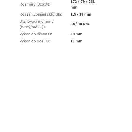
172 x 79 x 261
Rozměry (DxŠxV)
:
mm
Rozsah upínání sklíčidla
:
1,5 - 13 mm
Utahovací moment
54 / 30 Nm
(tvrdý/měkký)
:
Výkon do dřeva O
:
38 mm
Výkon do oceli O
:
13 mm