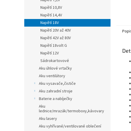
Napětí 7,2V
Napětí 10,8V
Napětí 14,4V
Napětí 18V
Napětí 20V až 40V
Popi
Napětí 42V až 80V
Napětí 18volt G
Det
Napětí 12V
Sádrokartovové
Aku úhlové vrtačky
Aku ventilátory
Aku vysavače,čističe
Aku zahradní stroje
Baterie a nabíječky
Aku
lednice/mrazák/termoboxy,kávovary
Aku lasery
Aku vyhřívané/ventilované oblečení