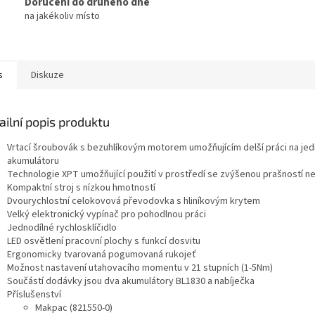
Doručení do druhého dne
na jakékoliv místo
s
Diskuze
ailní popis produktu
Vrtací šroubovák s bezuhlíkovým motorem umožňujícím delší práci na jed
akumulátoru
Technologie XPT umožňující použití v prostředí se zvýšenou prašností ne
Kompaktní stroj s nízkou hmotností
Dvourychlostní celokovová převodovka s hliníkovým krytem
Velký elektronický vypínač pro pohodlnou práci
Jednodílné rychlosklíčidlo
LED osvětlení pracovní plochy s funkcí dosvitu
Ergonomicky tvarovaná pogumovaná rukojeť
Možnost nastavení utahovacího momentu v 21 stupních (1-5Nm)
Součástí dodávky jsou dva akumulátory BL1830 a nabíječka
Příslušenství
Makpac (821550-0)