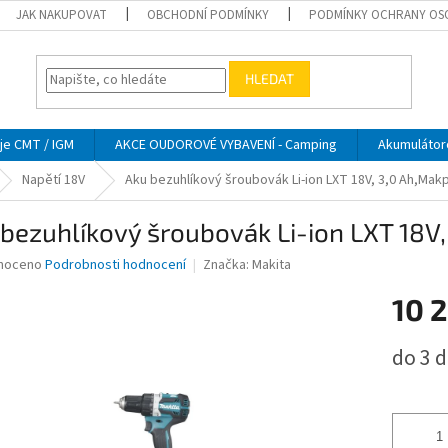
JAK NAKUPOVAT
OBCHODNÍ PODMÍNKY
PODMÍNKY OCHRANY OS
HLEDAT
je CMT / IGM
AKCE OUDOROVÉ VYBAVENÍ - Camping
Akumulátor
Napětí 18V
Aku bezuhlíkový šroubovák Li-ion LXT 18V, 3,0 Ah,Mak
bezuhlíkový šroubovák Li-ion LXT 18V
né
noceno
Podrobnosti hodnocení
Značka:
Makita
ní
10 
u
Měrná
do 3 
cena:
ek.