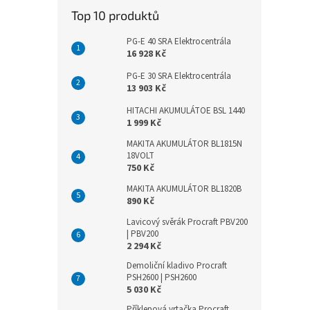
Top 10 produktů
PG-E 40 SRA Elektrocentrála
16 928 Kč
PG-E 30 SRA Elektrocentrála
13 903 Kč
HITACHI AKUMULÁTOE BSL 1440
1 999 Kč
MAKITA AKUMULÁTOR BL1815N
18VOLT
750 Kč
MAKITA AKUMULÁTOR BL1820B
890 Kč
Lavicový svěrák Procraft PBV200
| PBV200
2 294 Kč
Demoliční kladivo Procraft
PSH2600 | PSH2600
5 030 Kč
Příklepová vrtačka Procraft