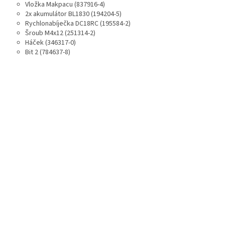
Vložka Makpacu (837916-4)
2x akumulátor BL1830 (194204-5)
Rychlonabíječka DC18RC (195584-2)
Šroub M4x12 (251314-2)
Háček (346317-0)
Bit 2 (784637-8)