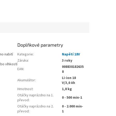
Doplňkové parametry
no nabití
Kategorie
:
Napětí 18V
Záruka
:
3 roky
bo vlhkostí
008838182635
EAN
:
8
Li-ion 18
Akumulátor
:
V/3,0 Ah
Hmotnost
:
1,8 kg
Otáčky naprázdno na 1.
0 - 500 min-1
převod
:
Otáčky naprázdno na 2.
0 - 2.000 min-
převod
:
1