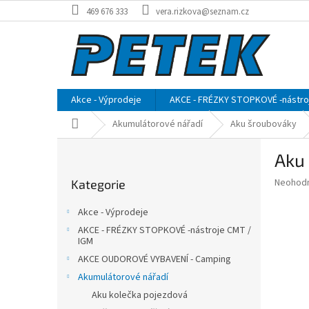
Přejít
469 676 333
vera.rizkova@seznam.cz
na
obsah
Akce - Výprodeje
AKCE - FRÉZKY STOPKOVÉ -nástro
Domů
Akumulátorové nářadí
Aku šroubováky
P
Aku 
o
Přeskočit
s
Průměr
Neohod
Kategorie
kategorie
t
hodnoce
r
produkt
Akce - Výprodeje
a
je
AKCE - FRÉZKY STOPKOVÉ -nástroje CMT /
0,0
n
IGM
z
n
AKCE OUDOROVÉ VYBAVENÍ - Camping
5
í
hvězdič
Akumulátorové nářadí
p
Aku kolečka pojezdová
a