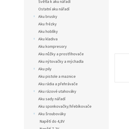
n
Světla k aku nářadí
e
Ostatní aku nářadí
l
Aku brusky
Aku frézky
Aku hoblíky
Aku kladiva
Aku kompresory
Aku nůžky a prostřihovače
Aku nýtovačky a mýchadla
Aku pily
Aku pistole a maznice
Aku rádia a přehrávače
Aku rázové utahováky
Aku sady nářadí
Aku sponkovačky/hřebíkovače
Aku šroubováky
Napětí do 4,8V