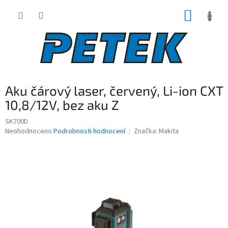
Přejít
NÁKUP
na
obsah
KOŠÍK
Aku čárový laser, červený, Li-ion CXT
10,8/12V, bez aku Z
SK700D
Průměrné
Neohodnoceno
Podrobnosti hodnocení
Značka:
Makita
hodnocení
produktu
je
0,0
z
5
hvězdiček.