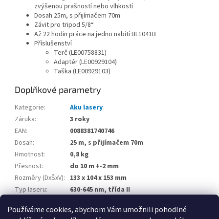
zvýšenou prašností nebo vlhkostí
Dosah 25m, s přijímačem 70m
Závit pro tripod 5/8“
Až 22 hodin práce na jedno nabití BL1041B
Příslušenství
Terč (LE00758831)
Adaptér (LE00929104)
Taška (LE00929103)
Doplňkové parametry
Kategorie
:
Aku lasery
Záruka
:
3 roky
EAN
:
0088381740746
Dosah
:
25 m, s přijímačem 70m
Hmotnost
:
0,8 kg
Přesnost
:
do 10 m +-2 mm
Rozměry (DxŠxV)
:
133 x 104 x 153 mm
Typ laseru
:
630-645 nm, třída II
Úhel
:
+- 4 °
Používáme cookies, abychom Vám umožnili pohodlné