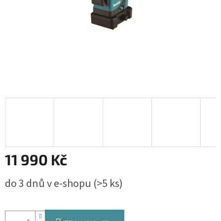
11 990 Kč
Měrná
do 3 dnů v e-shopu
(>5 ks)
cena: