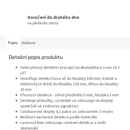
Doručení do druhého dne
na jakékoliv místo
Popis
Diskuze
Detailní popis produktu
Velmi přesný detektor pracující na akumulátory Li-ion 18 V
LXT
Umožňuje detekci kovu až do hloubky 180 mm, trubek a
elektrických drátů do hloubky 120 mm, dřeva do hloubky
25 mm
Přesnost detekce - střed předmětu 5 mm, hloubka 5 mm
Detekuje překážky, výsledek se zobrazuje na displeji
společně se zvukovou signalizací
Celobarevný displej 4,1 palce se zobrazením 3 vrstev
Možnost nastavení detekce podle materiálu
Laserová linie zobrazuje centrum detekce a směr
skenování