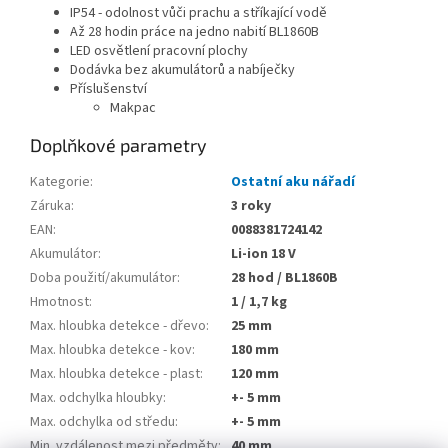
IP54 - odolnost vůči prachu a stříkající vodě
Až 28 hodin práce na jedno nabití BL1860B
LED osvětlení pracovní plochy
Dodávka bez akumulátorů a nabíječky
Příslušenství
Makpac
Doplňkové parametry
Kategorie
:
Ostatní aku nářadí
Záruka
:
3 roky
EAN
:
0088381724142
Akumulátor
:
Li-ion 18 V
Doba použití/akumulátor
:
28 hod / BL1860B
Hmotnost
:
1 / 1,7 kg
Max. hloubka detekce - dřevo
:
25 mm
Max. hloubka detekce - kov
:
180 mm
Max. hloubka detekce - plast
:
120 mm
Max. odchylka hloubky
:
+- 5 mm
Max. odchylka od středu
:
+- 5 mm
Min. vzdálenost mezi předměty
:
40 mm