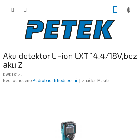
Přejít
NÁKUP
na
obsah
KOŠÍK
Aku detektor Li-ion LXT 14,4/18V,bez
aku Z
DWD181ZJ
Průměrné
Neohodnoceno
Podrobnosti hodnocení
Značka:
Makita
hodnocení
produktu
je
0,0
z
5
hvězdiček.