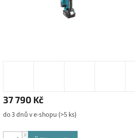
37 790 Kč
Měrná
do 3 dnů v e-shopu
(>5 ks)
cena: