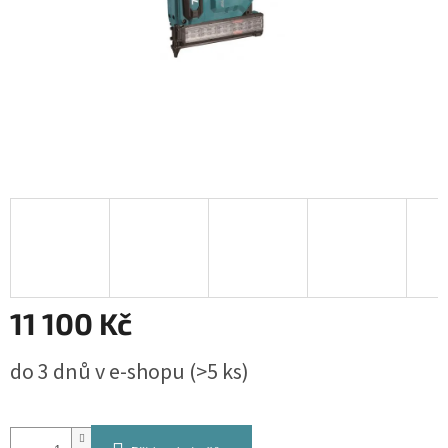
11 100 Kč
Měrná
do 3 dnů v e-shopu
(>5 ks)
cena: