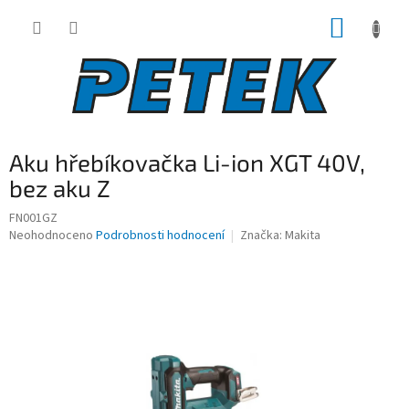
Přejít
NÁKUP
na
obsah
KOŠÍK
Aku hřebíkovačka Li-ion XGT 40V,
bez aku Z
FN001GZ
Průměrné
Neohodnoceno
Podrobnosti hodnocení
Značka:
Makita
hodnocení
produktu
je
0,0
z
5
hvězdiček.