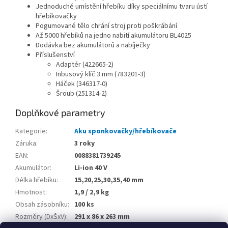
Jednoduché umístění hřebíku díky speciálnímu tvaru ústí
hřebíkovačky
Pogumované tělo chrání stroj proti poškrábání
Až 5000 hřebíků na jedno nabití akumulátoru BL4025
Dodávka bez akumulátorů a nabíječky
Příslušenství
Adaptér (422665-2)
Inbusový klíč 3 mm (783201-3)
Háček (346317-0)
Šroub (251314-2)
Doplňkové parametry
Kategorie
:
Aku sponkovačky/hřebíkovače
Záruka
:
3 roky
EAN
:
0088381739245
Akumulátor
:
Li-ion 40 V
Délka hřebíku
:
15,20,25,30,35,40 mm
Hmotnost
:
1,9 / 2,9 kg
Obsah zásobníku
:
100 ks
Rozměry (DxŠxV)
:
291 x 86 x 263 mm