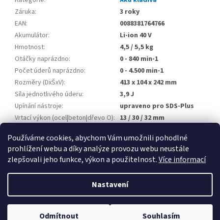
Kategorie
:
Aku kladiva
Záruka
:
3 roky
EAN
:
0088381764766
Akumulátor
:
Li-ion 40 V
Hmotnost
:
4,5 / 5,5 kg
Otáčky naprázdno
:
0 - 840 min-1
Počet úderů naprázdno
:
0 - 4.500 min-1
Rozměry (DxŠxV)
:
413 x 104 x 242 mm
Síla jednotlivého úderu
:
3,9 J
Upínání nástroje
:
upraveno pro SDS-Plus
Vrtací výkon (ocel|beton|dřevo O)
:
13 / 30 / 32 mm
Výkon
:
1.600 W
Používáme cookies, abychom Vám umožnili pohodlné
prohlížení webu a díky analýze provozu webu neustále
Z
zlepšovali jeho funkce, výkon a použitelnost.
Více informací
á
Vytvořil Shoptet
p
Nastavení
a
t
Copyright 2026
Petek
. Všechna práva vyhrazena.
Upravit nastavení
í
Odmítnout
Souhlasím
cookies