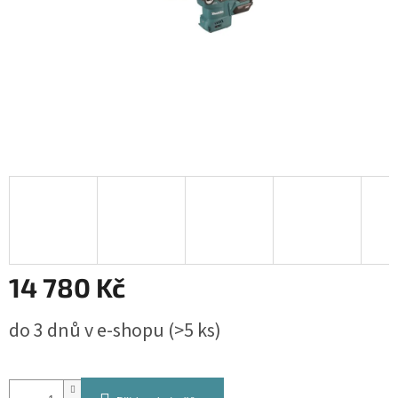
14 780 Kč
Měrná
do 3 dnů v e-shopu
(>5 ks)
cena: