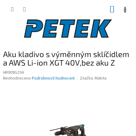
Přejít
NÁKUP
na
obsah
KOŠÍK
Aku kladivo s výměnným sklíčidlem
a AWS Li-ion XGT 40V,bez aku Z
HR009GZ04
Průměrné
Neohodnoceno
Podrobnosti hodnocení
Značka:
Makita
hodnocení
produktu
je
0,0
z
5
hvězdiček.