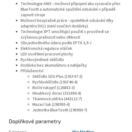
Technologie AWS - možnost připojení aku vysavače přes
BlueTooth a automatické spuštění odsávání v případě
zapnutí stroje
Možnost bezprašné práce - spolehlivé odsávání díky
adaptéru DX11 (není součást dodávky)
Technologie XPT umožňující použití v prostředí se
zvýšenou prašností nebo vlhkostí
Síla jednotlivého úderu podle EPTA 3,9 J
Elektronická regulace otáček
LED osvětlení pracovní plochy
Rychlovýměnné sklíčidlo
Dodávka bez akumulátoru a nabíječky
Příslušenství
Sklíčidlo SDS-Plus (191F47-2)
Rychlosklíčidlo (191F46-4)
Boční rukojeť (126882-3)
Hloubkový doraz (331886-4)
Tkaninová utěrka (443122-7)
Mazací tuk (198993-4)
Jednotka BlueTooth (198900-7)
Doplňkové parametry