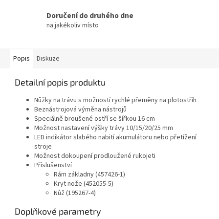
Doručení do druhého dne
na jakékoliv místo
Popis
Diskuze
Detailní popis produktu
Nůžky na trávu s možností rychlé přeměny na plotostřih
Beznástrojová výměna nástrojů
Speciálně broušené ostří se šířkou 16 cm
Možnost nastavení výšky trávy 10/15/20/25 mm
LED indikátor slabého nabití akumulátoru nebo přetížení
stroje
Možnost dokoupení prodloužené rukojeti
Příslušenství
Rám základny (457426-1)
Kryt nože (452055-5)
Nůž (195267-4)
Doplňkové parametry