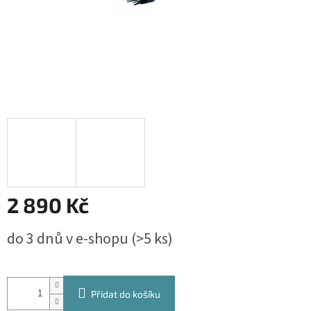
2 890 Kč
Měrná
do 3 dnů v e-shopu
(>5 ks)
cena:
Přidat do košíku