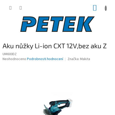
Přejít
NÁKUP
na
obsah
KOŠÍK
Aku nůžky Li-ion CXT 12V,bez aku Z
UM600DZ
Průměrné
Neohodnoceno
Podrobnosti hodnocení
Značka:
Makita
hodnocení
produktu
je
0,0
z
5
hvězdiček.