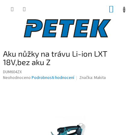
Přejít
NÁKUP
na
obsah
KOŠÍK
Aku nůžky na trávu Li-ion LXT
18V,bez aku Z
DUM604ZX
Průměrné
Neohodnoceno
Podrobnosti hodnocení
Značka:
Makita
hodnocení
produktu
je
0,0
z
5
hvězdiček.