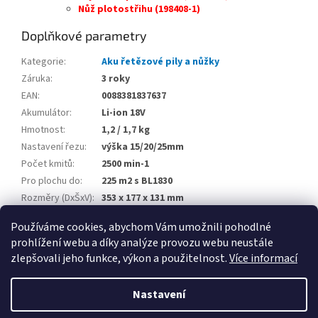
Nůž plotostřihu (198408-1)
Doplňkové parametry
Kategorie
:
Aku řetězové pily a nůžky
Záruka
:
3 roky
EAN
:
0088381837637
Akumulátor
:
Li-ion 18V
Hmotnost
:
1,2 / 1,7 kg
Nastavení řezu
:
výška 15/20/25mm
Počet kmitů
:
2500 min-1
Pro plochu do
:
225 m2 s BL1830
Rozměry (DxŠxV)
:
353 x 177 x 131 mm
Šířka řezu
:
160 mm
Používáme cookies, abychom Vám umožnili pohodlné
prohlížení webu a díky analýze provozu webu neustále
Z
zlepšovali jeho funkce, výkon a použitelnost.
Více informací
á
Vytvořil Shoptet
p
Nastavení
a