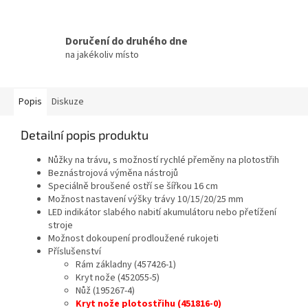
Doručení do druhého dne
na jakékoliv místo
Popis
Diskuze
Detailní popis produktu
Nůžky na trávu, s možností rychlé přeměny na plotostřih
Beznástrojová výměna nástrojů
Speciálně broušené ostří se šířkou 16 cm
Možnost nastavení výšky trávy 10/15/20/25 mm
LED indikátor slabého nabití akumulátoru nebo přetížení
stroje
Možnost dokoupení prodloužené rukojeti
Příslušenství
Rám základny (457426-1)
Kryt nože (452055-5)
Nůž (195267-4)
Kryt nože plotostřihu (451816-0)