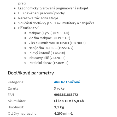
práci
Ergonomicky tvarovaná pogumovaná rukojeť
LED osvětlení pracovní plochy
Nerezová základna stroje
Součástí dodávky jsou 2 akumulátory a nabíječka
Příslušenství
Makpac (Typ 3) (821551-8)
Vložka Makpacu (839751-6)
2 ks akumulátoru BL1850B (197280-8)
Nabíječka DC18RC (195584-2)
Pilový kotouč (B-46296)
Inbusový klíč (783203-8)
Paralelní doraz (164095-8)
Doplňkové parametry
Kategorie
:
Aku kotoučové
Záruka
:
3 roky
EAN
:
0088381865272
Akumulátor
:
Li-ion 18 V / 5,0 Ah
Hmotnost
:
3,1 kg
Otáčky naprázdno
:
4.200 min-1