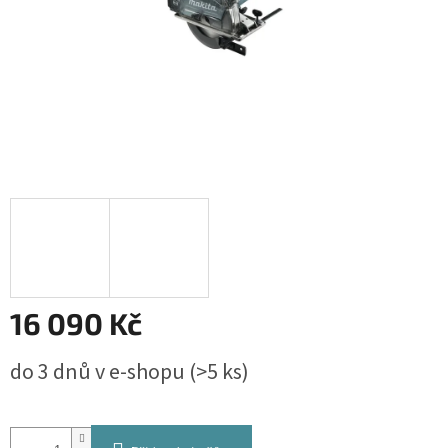
16 090 Kč
Měrná
do 3 dnů v e-shopu
(>5 ks)
cena: