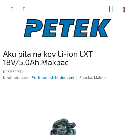
Přejít
NÁKUP
na
obsah
KOŠÍK
Aku pila na kov Li-ion LXT
18V/5,0Ah,Makpac
DCS553RTJ
Průměrné
Neohodnoceno
Podrobnosti hodnocení
Značka:
Makita
hodnocení
produktu
je
0,0
z
5
hvězdiček.