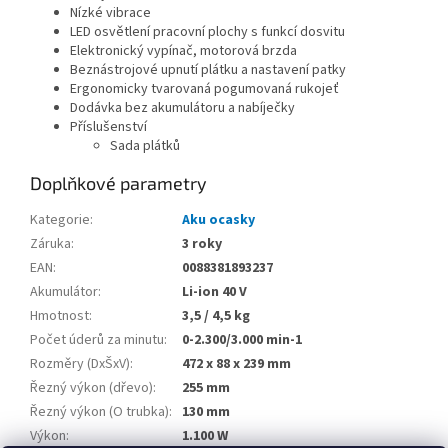
Nízké vibrace
LED osvětlení pracovní plochy s funkcí dosvitu
Elektronický vypínač, motorová brzda
Beznástrojové upnutí plátku a nastavení patky
Ergonomicky tvarovaná pogumovaná rukojeť
Dodávka bez akumulátoru a nabíječky
Příslušenství
Sada plátků
Doplňkové parametry
Kategorie
:
Aku ocasky
Záruka
:
3 roky
EAN
:
0088381893237
Akumulátor
:
Li-ion 40 V
Hmotnost
:
3,5 / 4,5 kg
Počet úderů za minutu
:
0-2.300/3.000 min-1
Rozměry (DxŠxV)
:
472 x 88 x 239 mm
Řezný výkon (dřevo)
:
255 mm
Řezný výkon (O trubka)
:
130 mm
Výkon
:
1.100 W