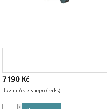
7 190 Kč
Měrná
do 3 dnů v e-shopu
(>5 ks)
cena: