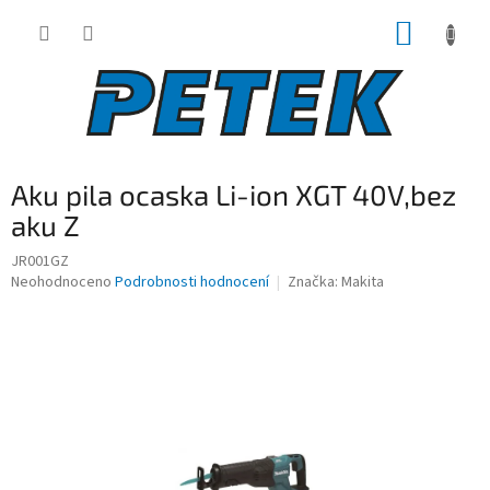
Přejít
NÁKUP
na
obsah
KOŠÍK
Aku pila ocaska Li-ion XGT 40V,bez
aku Z
JR001GZ
Průměrné
Neohodnoceno
Podrobnosti hodnocení
Značka:
Makita
hodnocení
produktu
je
0,0
z
5
hvězdiček.