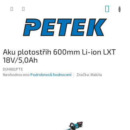
Přejít
NÁKUP
na
obsah
KOŠÍK
Aku plotostřih 600mm Li-ion LXT
18V/5,0Ah
DUH601PTE
Průměrné
Neohodnoceno
Podrobnosti hodnocení
Značka:
Makita
hodnocení
produktu
je
0,0
z
5
hvězdiček.