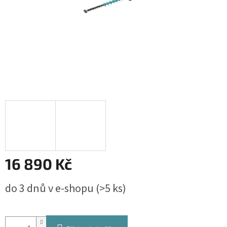
16 890 Kč
Měrná
do 3 dnů v e-shopu
(>5 ks)
cena: