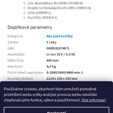
2 ks akumulátoru BL1850B (197280-8)
Dvojitá rychlonabíječka DC18RD (196933-6)
Lišta (199099-1)
Kryt lišty (458414-1)
Doplňkové parametry
Kategorie
:
Aku plotostřihy
Záruka
:
3 roky
EAN
:
0088381874571
Akumulátor
:
Li-ion 18 V / 5,0 Ah
Délka řezu
:
600 mm
Hmotnost
:
4,3 kg
Počet úderů naprázdno
:
0-2000/3600/4400 min-1
Rozměry (DxŠxV)
:
1124 x 226 x 192 mm
Tloušťka řezu
:
23,5 mm
Používáme cookies, abychom Vám umožnili pohodlné
prohlížení webu a díky analýze provozu webu neustále
Z
zlepšovali jeho funkce, výkon a použitelnost.
Více informací
á
Vytvořil Shoptet
p