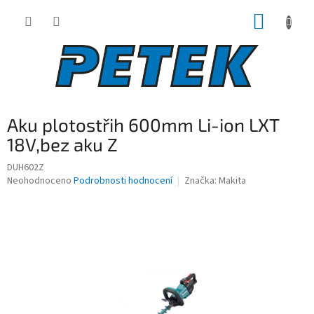
Přejít
NÁKUP
na
obsah
KOŠÍK
Aku plotostřih 600mm Li-ion LXT
18V,bez aku Z
DUH602Z
Průměrné
Neohodnoceno
Podrobnosti hodnocení
Značka:
Makita
hodnocení
produktu
je
0,0
z
5
hvězdiček.