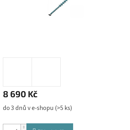
8 690 Kč
Měrná
do 3 dnů v e-shopu
(>5 ks)
cena: