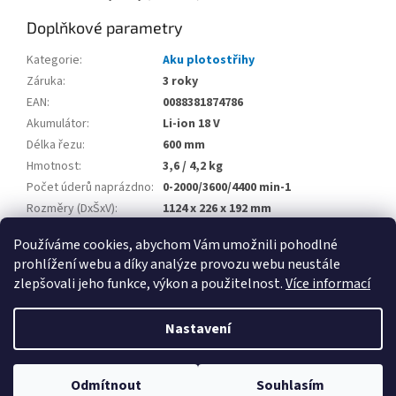
Doplňkové parametry
Kategorie
:
Aku plotostřihy
Záruka
:
3 roky
EAN
:
0088381874786
Akumulátor
:
Li-ion 18 V
Délka řezu
:
600 mm
Hmotnost
:
3,6 / 4,2 kg
Počet úderů naprázdno
:
0-2000/3600/4400 min-1
Rozměry (DxŠxV)
:
1124 x 226 x 192 mm
Tloušťka řezu
:
21,5 mm
Používáme cookies, abychom Vám umožnili pohodlné
prohlížení webu a díky analýze provozu webu neustále
Z
zlepšovali jeho funkce, výkon a použitelnost.
Více informací
á
Vytvořil Shoptet
p
Nastavení
a
t
Copyright 2026
Petek
. Všechna práva vyhrazena.
Upravit nastavení
í
Odmítnout
Souhlasím
cookies