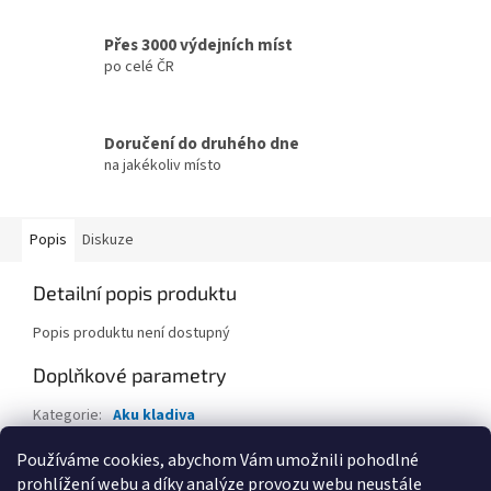
Přes 3000 výdejních míst
po celé ČR
Doručení do druhého dne
na jakékoliv místo
Popis
Diskuze
Detailní popis produktu
Popis produktu není dostupný
Doplňkové parametry
Kategorie
:
Aku kladiva
EAN
:
6973934251340
Používáme cookies, abychom Vám umožnili pohodlné
prohlížení webu a díky analýze provozu webu neustále