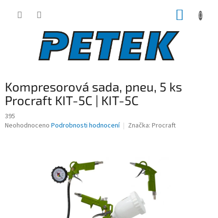
Přejít
NÁKUP
na
obsah
KOŠÍK
Kompresorová sada, pneu, 5 ks
Procraft KIT-5C | KIT-5C
395
Průměrné
Neohodnoceno
Podrobnosti hodnocení
Značka:
Procraft
hodnocení
produktu
je
0,0
z
5
hvězdiček.