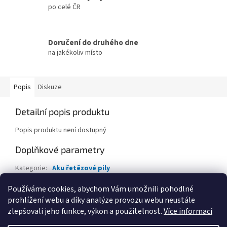
po celé ČR
Doručení do druhého dne
na jakékoliv místo
Popis
Diskuze
Detailní popis produktu
Popis produktu není dostupný
Doplňkové parametry
Kategorie
:
Aku řetězové pily
EAN
:
6972622487580
Používáme cookies, abychom Vám umožnili pohodlné
prohlížení webu a díky analýze provozu webu neustále
Z
zlepšovali jeho funkce, výkon a použitelnost.
Více informací
á