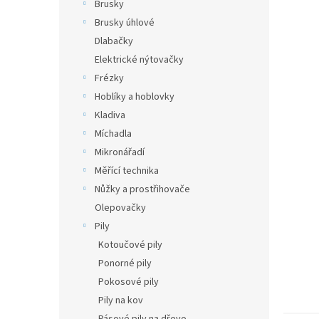
n
Brusky
e
Brusky úhlové
l
Dlabačky
Elektrické nýtovačky
Frézky
Hoblíky a hoblovky
Kladiva
Míchadla
Mikronářadí
Měřící technika
Nůžky a prostřihovače
Olepovačky
Pily
Kotoučové pily
Ponorné pily
Pokosové pily
Pily na kov