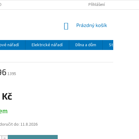
OBNÍCH ÚDAJŮ
Přihlášení
NÁKUPNÍ
Prázdný košík
KOŠÍK
ové nářadí
Elektrické nářadí
Dílna a dům
Stavební mecha
96
1395
 Kč
dem
oručit do:
11.8.2026