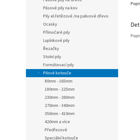
Pásové pily na dřevo
Popi
Pásové pily na kov
Pily el.řetězové /na palivové dřevo
Det
Ocasky
Přímočaré pily
Popi
Lupínkové pily
Řezačky
Stolní pily
Formátovací pily
Pilové kotouče
80mm - 165mm
180mm - 225mm
230mm - 260mm
270mm - 340mm
350mm - 410mm
420mm a více
Předřezové
Speciální kotouče