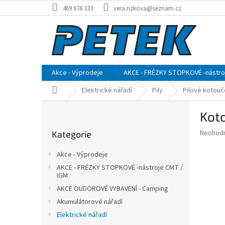
Přejít
469 676 333
vera.rizkova@seznam.cz
na
obsah
Akce - Výprodeje
AKCE - FRÉZKY STOPKOVÉ -nástro
Domů
Elektrické nářadí
Pily
Pilové kotouč
P
Koto
o
Přeskočit
s
Průměr
Neohod
Kategorie
kategorie
t
hodnoce
r
produkt
Akce - Výprodeje
a
je
AKCE - FRÉZKY STOPKOVÉ -nástroje CMT /
0,0
n
IGM
z
n
AKCE OUDOROVÉ VYBAVENÍ - Camping
5
í
hvězdič
Akumulátorové nářadí
p
Elektrické nářadí
a