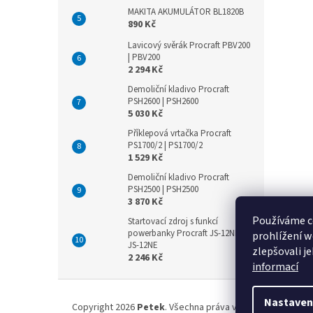
MAKITA AKUMULÁTOR BL1820B
890 Kč
Lavicový svěrák Procraft PBV200
| PBV200
2 294 Kč
Demoliční kladivo Procraft
PSH2600 | PSH2600
5 030 Kč
Příklepová vrtačka Procraft
PS1700/2 | PS1700/2
1 529 Kč
Demoliční kladivo Procraft
PSH2500 | PSH2500
3 870 Kč
Používáme c
Startovací zdroj s funkcí
powerbanky Procraft JS-12NE |
prohlížení w
JS-12NE
zlepšovali j
2 246 Kč
informací
Z
á
Nastaven
Copyright 2026
Petek
. Všechna práva vyhrazena.
Upravit