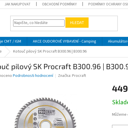
JAK NAKUPOVAT
OBCHODNÍ PODMÍNKY
PODMÍNKY OCHRANY OS
HLEDAT
je CMT / IGM
AKCE OUDOROVÉ VYBAVENÍ - Camping
Akumulátor
e
Kotouč pilový SK Procraft B300.96 | B300.96
uč pilový SK Procraft B300.96 | B300.
né
noceno
Podrobnosti hodnocení
Značka:
Procraft
ní
449
u
Měrná
Skla
cena:
ek.
Můžeme d